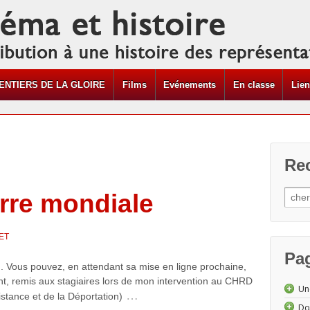
ENTIERS DE LA GLOIRE
Films
Evénements
En classe
Lie
Re
rre mondiale
ET
Pa
n. Vous pouvez, en attendant sa mise en ligne prochaine,
int, remis aux stagiaires lors de mon intervention au CHRD
Un
…
stance et de la Déportation)
Do