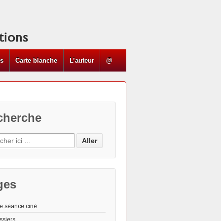
ns
Carte blanche
L’auteur
@
cherche
ges
e séance ciné
ssiers
Les "Actus"