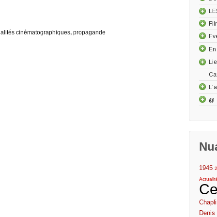
LE
Fi
ualités cinématographiques
,
propagande
Ev
En
Li
Ca
L'a
@
Nu
1945
Actuali
Ce
Chapli
Denis 