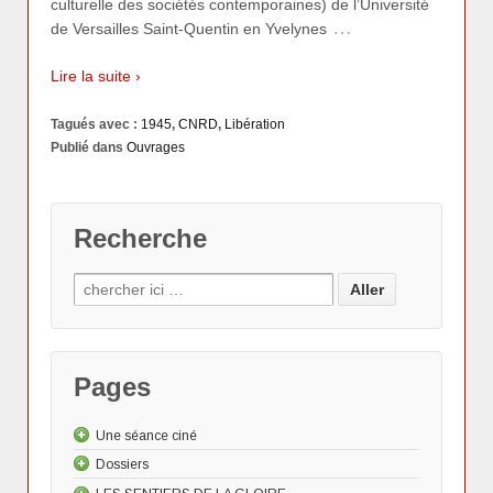
culturelle des sociétés contemporaines) de l’Université
…
de Versailles Saint-Quentin en Yvelynes
Lire la suite ›
Tagués avec :
1945
,
CNRD
,
Libération
Publié dans
Ouvrages
Recherche
Pages
Une séance ciné
Dossiers
Les "Actus"