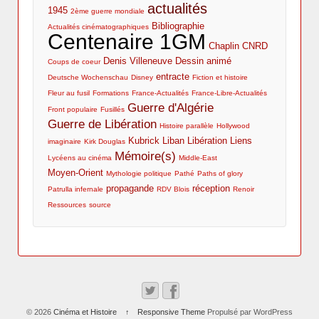
actualités
1945
2ème guerre mondiale
Bibliographie
Actualités cinématographiques
Centenaire 1GM
Chaplin
CNRD
Denis Villeneuve
Dessin animé
Coups de coeur
entracte
Deutsche Wochenschau
Disney
Fiction et histoire
Fleur au fusil
Formations
France-Actualités
France-Libre-Actualités
Guerre d'Algérie
Front populaire
Fusillés
Guerre de Libération
Histoire parallèle
Hollywood
Kubrick
Liban
Libération
Liens
imaginaire
Kirk Douglas
Mémoire(s)
Lycéens au cinéma
Middle-East
Moyen-Orient
Mythologie politique
Pathé
Paths of glory
propagande
réception
Patrulla infernale
RDV Blois
Renoir
Ressources
source
© 2026
Cinéma et Histoire
↑
Responsive Theme
Propulsé par WordPress