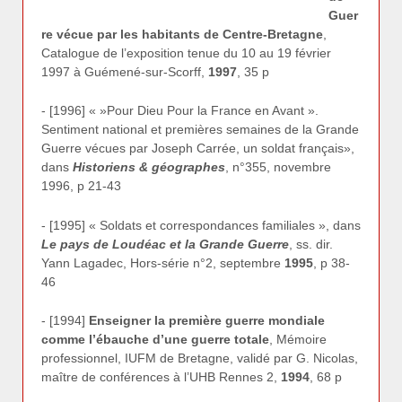
Guer
re vécue par les habitants de Centre-Bretagne
,
Catalogue de l’exposition tenue du 10 au 19 février
1997 à Guémené-sur-Scorff,
1997
, 35 p
- [1996] « »Pour Dieu Pour la France en Avant ».
Sentiment national et premières semaines de la Grande
Guerre vécues par Joseph Carrée, un soldat français»,
dans
Historiens & géographes
, n°355, novembre
1996, p 21-43
- [1995] « Soldats et correspondances familiales », dans
Le pays de Loudéac et la Grande Guerre
, ss. dir.
Yann Lagadec, Hors-série n°2, septembre
1995
, p 38-
46
- [1994]
Enseigner la première guerre mondiale
comme l’ébauche d’une guerre totale
, Mémoire
professionnel, IUFM de Bretagne, validé par G. Nicolas,
maître de conférences à l’UHB Rennes 2,
1994
, 68 p