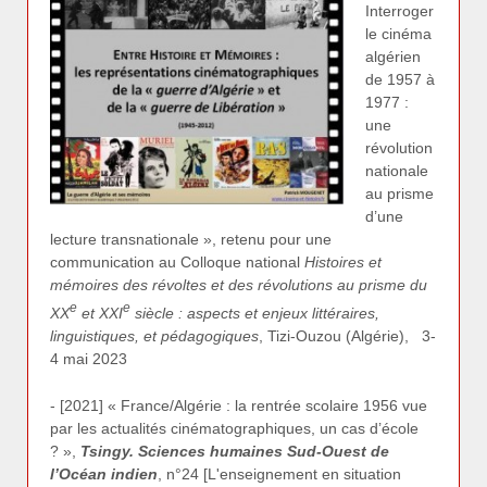
Interroger
le cinéma
algérien
de 1957 à
1977 :
une
révolution
nationale
au prisme
d’une
lecture transnationale », retenu pour une
communication au Colloque national
Histoires et
mémoires des révoltes et des révolutions au prisme du
e
e
XX
et XXI
siècle : aspects et enjeux littéraires,
linguistiques, et pédagogiques
, Tizi-Ouzou (Algérie), 3-
4 mai 2023
- [2021] « France/Algérie : la rentrée scolaire 1956 vue
par les actualités cinématographiques, un cas d’école
? »,
Tsingy. Sciences humaines Sud-Ouest de
l’Océan indien
, n°24 [L'enseignement en situation