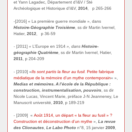
et Yann Lagadec, Département d’I&V / Sté
Archéologique et Historique d’I&V,
2014
, p 265-266
-[2016] « La première guerre mondiale », dans
Histoire-Géographie Troisième
, ss dir Martin Ivernel,
Hatier,
2012
, p 36-59
-
[2011]
«
L’Europe en 1914
», dans
Histoire-
géographie Quatrième
, ss dir Martin Ivernel, Hatier,
2011
, p 204-209
- [2010] «
Ils sont partis la fleur au fusil.
Petite fabrique
médiatique de la mémoire d’un mythe contemporain
« »,
Medias et mémoires. A l’école de la République :
construction, instrumentalisation, pouvoirs
, ss dir
Nicole Lucas, Vincent Marie, préface J-N Jeanneney, Le
Manuscrit université,
2010
, p 189-219
- [2009] «
Août 1914, un départ « la fleur au fusil » ?
Construction et déconstruction d’un mythe
»,
La revue
des Clionautes
,
Le Labo Photo
n°8, 15 janvier
2009
,