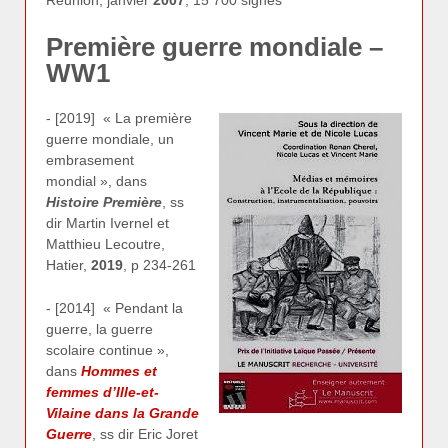
Réunion, janvier
2007
, 15 700 signes
Première guerre mondiale –
WW1
- [2019] « La première
guerre mondiale, un
embrasement
mondial », dans
Histoire Première
, ss
dir Martin Ivernel et
Matthieu Lecoutre,
Hatier,
2019
, p 234-261
- [2014] « Pendant la
guerre, la guerre
scolaire continue »,
dans
Hommes et
femmes d’Ille-et-
Vilaine dans la Grande
Guerre
, ss dir Eric Joret