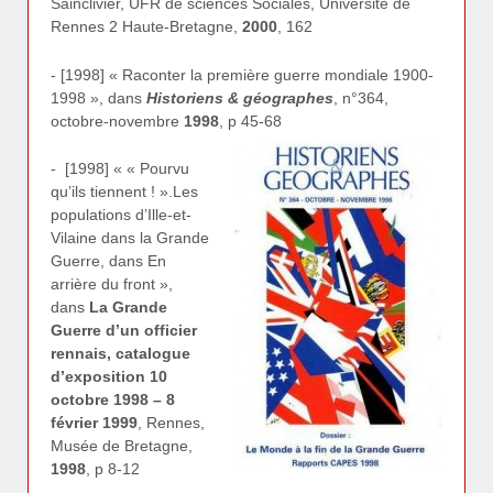
Sainclivier, UFR de sciences Sociales, Université de
Rennes 2 Haute-Bretagne,
2000
, 162
- [1998] « Raconter la première guerre mondiale 1900-
1998 », dans
Historiens & géographes
, n°364,
octobre-novembre
1998
, p 45-68
- [1998] « « Pourvu
qu’ils tiennent ! ».Les
populations d’Ille-et-
Vilaine dans la Grande
Guerre, dans En
arrière du front »,
dans
La Grande
Guerre d’un officier
rennais, catalogue
d’exposition 10
octobre 1998 – 8
février 1999
, Rennes,
Musée de Bretagne,
1998
, p 8-12