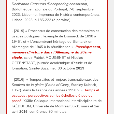
Decifrando Censuras /Decephering censorship
,
Bibliothèque nationale du Portugal, 7-8 septembre
2023, Lisbonne, Imprensa de História contemporânea,
Lisboa, 2025, p 185-222 (à paraître)
- [2019] « Processus de construction des mémoires et
usages politiques : l’exemple de Bismarck de 1890 à
1945″, et « L’encombrant héritage de Bismarck en
Allemagne de 1945 à la réunification »,
Passé/présent,
mémoires/histoire dans l’Allemagne du 20ème
siècle
, ss dir Patrick MOUGENET et Nicolas
OFFENSTADT, journée académique d’étude et de
formation, Sainte-Suzanne, 30 octobre
2019
- [2016] « Temporalités et enjeux transnationaux des
Sentiers de la gloire
(
Paths of Glory
, Stanley Kubrick,
1957) dans la France des années 1950 ? »,
Temps et
espaces : perspectives sur les échelles d’étude du
passé
,
XXIIIe Colloque International Interdisciplinaire de
l’AÉDDHUM, Université de Montréal 30-31 mars et 1er
avril
2016
, conférence 90 minutes