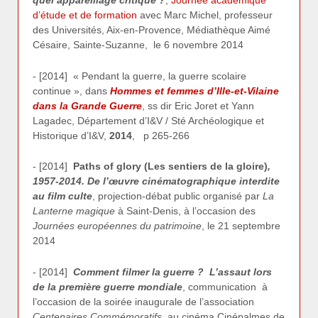
quel appareillage critique ?
,
Journée académique
d’étude et de formation
avec Marc Michel, professeur
des Universités, Aix-en-Provence, Médiathèque Aimé
Césaire, Sainte-Suzanne, le 6 novembre 2014
- [2014] « Pendant la guerre, la guerre scolaire
continue », dans
Hommes et femmes d’Ille-et-Vilaine
dans la Grande Guerre
, ss dir Eric Joret et Yann
Lagadec, Département d’I&V / Sté Archéologique et
Historique d’I&V,
2014
, p 265-266
- [2014]
Paths of glory (Les sentiers de la gloire)
,
1957-2014. De l’œuvre cinématographique interdite
au film culte
, projection-débat public organisé par
La
Lanterne magique
à Saint-Denis, à l’occasion des
Journées européennes du patrimoine
, le 21 septembre
2014
- [2014]
Comment filmer la guerre ? L’assaut lors
de la première guerre mondiale
, communication à
l’occasion de la soirée inaugurale de l’association
Centenaires Commémoratifs
, au cinéma Cinépalmes de