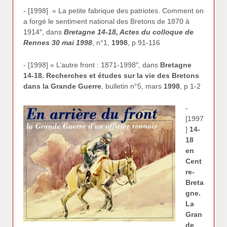
- [1998] « La petite fabrique des patriotes. Comment on
a forgé le sentiment national des Bretons de 1870 à
1914″, dans
Bretagne 14-18, Actes du colloque de
Rennes 30 mai 1998
, n°1,
1998
, p 91-116
- [1998] « L’autre front : 1871-1998″, dans
Bretagne
14-18. Recherches et études sur la vie des Bretons
dans la Grande Guerre
, bulletin n°5, mars
1998
, p 1-2
-
[1997
]
14-
18
en
Cent
re-
Breta
gne.
La
Gran
de