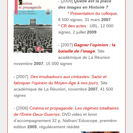
- [2009]
Quelle est la place
des images en Histoire ?
*
Présentation du colloque
,
8 500 signes, 31 mars
2007
*
CR des actes
: URL, 12 000
signes, 2 juillet
2009
- [2007]
Gagner l’opinion : la
bataille de l’image
, Site
académique de La Réunion
novembre
2007
, 15 000 signes
-
[2007]
Des troubadours aux cinéastes. Saisir et
fabriquer l’opinion du Moyen-Age à nos jours
, Site
académique de La Réunion, novembre
2007
, 41 500
signes
- [2006]
Cinéma et propagande. Les régimes totalitaires
de l’Entre-Deux-Guerres
, DVD vidéo et livret
d’accompagnement 32 p, Nathan/ Eduscope, première
édition
2005
, régulièrement réédité