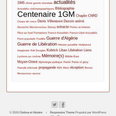
actualités
1945
2ème guerre mondiale
Bibliographie
Actualités cinématographiques
Centenaire 1GM
Chaplin
CNRD
Denis Villeneuve
Dessin animé
Coups de coeur
entracte
Deutsche Wochenschau
Disney
Fiction et histoire
Fleur au fusil
Formations
France-Actualités
France-Libre-Actualités
Guerre d'Algérie
Front populaire
Fusillés
Guerre de Libération
Histoire parallèle
Hollywood
Kubrick
Liban
Libération
Liens
imaginaire
Kirk Douglas
Mémoire(s)
Lycéens au cinéma
Middle-East
Moyen-Orient
Mythologie politique
Pathé
Paths of glory
propagande
réception
Patrulla infernale
RDV Blois
Renoir
Ressources
source
© 2026
Cinéma et Histoire
↑
Responsive Theme
Propulsé par WordPress