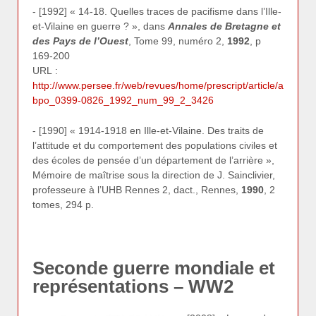
- [1992] « 14-18. Quelles traces de pacifisme dans l’Ille-
et-Vilaine en guerre ? », dans
Annales de Bretagne et
des Pays de l’Ouest
, Tome 99, numéro 2,
1992
, p
169-200
URL :
http://www.persee.fr/web/revues/home/prescript/article/a
bpo_0399-0826_1992_num_99_2_3426
- [1990] « 1914-1918 en Ille-et-Vilaine. Des traits de
l’attitude et du comportement des populations civiles et
des écoles de pensée d’un département de l’arrière »,
Mémoire de maîtrise sous la direction de J. Sainclivier,
professeure à l’UHB Rennes 2, dact., Rennes,
1990
, 2
tomes, 294 p.
Seconde guerre mondiale et
représentations – WW2