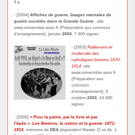
4 p
- [2004]
Affiches de guerre. Images mentales de
quatre sociétés dans la Grande Guerre
, site
www.universitas.asso.fr (Préparation aux concours
d’enseignement), janvier
2004
, 7 400 signes
- [2003]
Ralliement et
modernité des
catholiques bretons 1870-
1914
, site
www.universitas.asso.fr
(Préparation aux
concours
d’enseignement), 5
octobre
2003
, 14 000
signes
- [2000]
« Pour la patrie, par le livre et par
l’épée ».
Les Bretons, la nation et la guerre. 1871-
1914
,
mémoire de
DEA
(équivalent Master 2) ss dir. J.