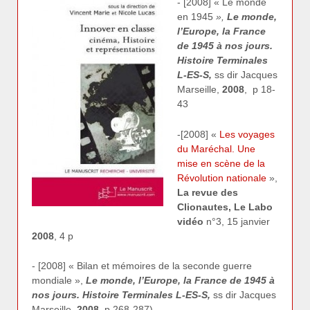
- [2008] « Le monde
en 1945
»,
Le monde,
l’Europe, la France
de 1945 à nos jours.
Histoire Terminales
L-ES-S,
ss dir Jacques
Marseille,
2008
, p 18-
43
-[2008] «
Les voyages
du Maréchal. Une
mise en scène de la
Révolution nationale
»,
La revue des
Clionautes, Le Labo
vidéo
n°3, 15 janvier
2008
, 4 p
- [2008] « Bilan et mémoires de la seconde guerre
mondiale »,
Le monde, l’Europe, la France de 1945 à
nos jours. Histoire Terminales L-ES-S,
ss dir Jacques
Marseille,
2008
, p 268-287)