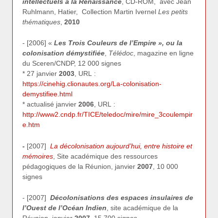
intellectuels à la Renaissance
, CD-ROM, avec Jean
Ruhlmann, Hatier, Collection Martin Ivernel
Les petits
thématiques
,
2010
- [2006] «
Les Trois Couleurs de l’Empire », ou
la
colonisation démystifiée
,
Télédoc
, magazine en ligne
du Sceren/CNDP, 12 000 signes
* 27 janvier
2003
, URL :
https://cinehig.clionautes.org/La-colonisation-
demystifiee.html
* actualisé janvier
2006
, URL :
http://www2.cndp.fr/TICE/teledoc/mire/mire_3coulempir
e.htm
-
[2007]
La décolonisation aujourd’hui, entre histoire et
mémoires
, Site académique des ressources
pédagogiques de la Réunion, janvier
2007
, 10 000
signes
- [2007]
Décolonisations des espaces insulaires de
l’Ouest de l’Océan Indien
, site académique de la