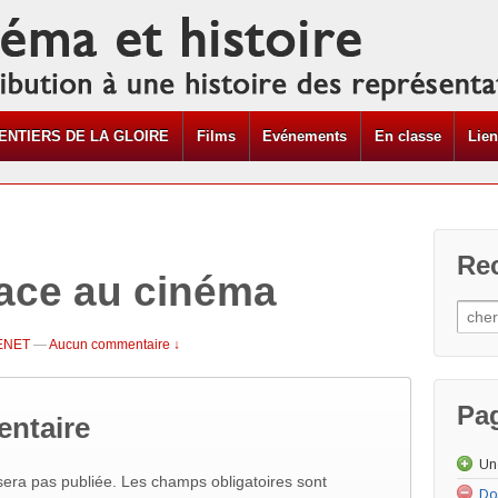
ENTIERS DE LA GLOIRE
Films
Evénements
En classe
Lie
Re
face au cinéma
ENET
—
Aucun commentaire ↓
Pa
entaire
Un
era pas publiée. Les champs obligatoires sont
Do