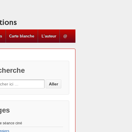
ns
Carte blanche
L’auteur
@
cherche
ges
e séance ciné
ssiers
Les "Actus"