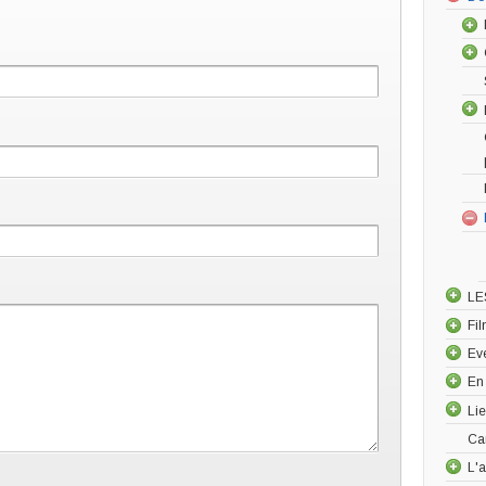
LE
Fi
Ev
En
Li
Ca
L'a