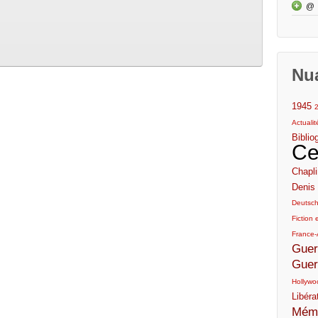
@
Nu
1945
Actuali
Biblio
Ce
Chapli
Denis 
Deutsc
Fiction e
France-
Guer
Guer
Hollywo
Libéra
Mémo