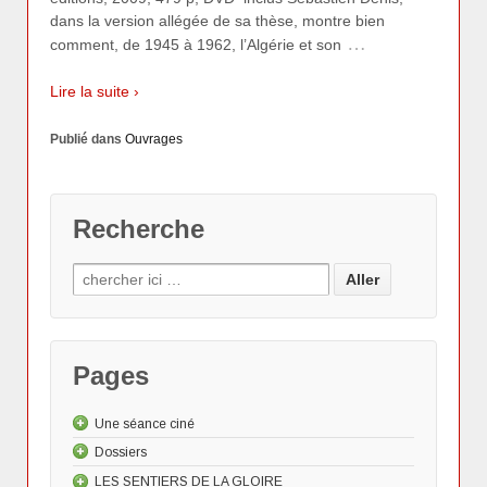
dans la version allégée de sa thèse, montre bien
…
comment, de 1945 à 1962, l’Algérie et son
Lire la suite ›
Publié dans
Ouvrages
Recherche
Pages
Une séance ciné
Dossiers
Les "Actus"
LES SENTIERS DE LA GLOIRE
Le dessin animé
Les Actualités cinématographiques