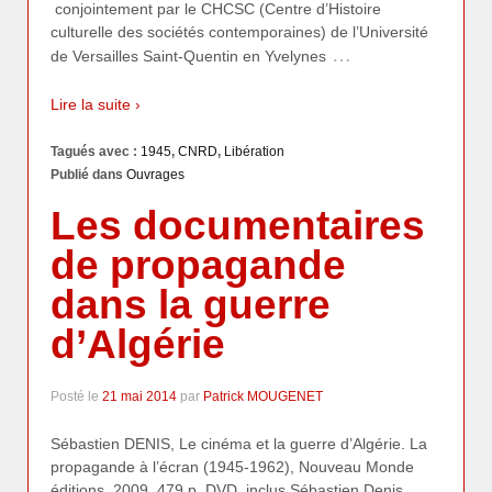
conjointement par le CHCSC (Centre d’Histoire
culturelle des sociétés contemporaines) de l’Université
…
de Versailles Saint-Quentin en Yvelynes
Lire la suite ›
Tagués avec :
1945
,
CNRD
,
Libération
Publié dans
Ouvrages
Les documentaires
de propagande
dans la guerre
d’Algérie
Posté le
21 mai 2014
par
Patrick MOUGENET
Sébastien DENIS, Le cinéma et la guerre d’Algérie. La
propagande à l’écran (1945-1962), Nouveau Monde
éditions, 2009, 479 p, DVD inclus Sébastien Denis,