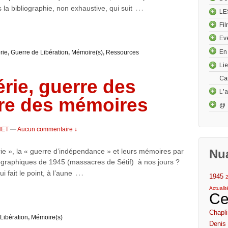
…
la bibliographie, non exhaustive, qui suit
LE
Fi
Ev
En
rie
,
Guerre de Libération
,
Mémoire(s)
,
Ressources
Li
Ca
rie, guerre des
L'a
re des mémoires
@
NET
—
Aucun commentaire ↓
e », la « guerre d’indépendance » et leurs mémoires par
Nu
tographiques de 1945 (massacres de Sétif) à nos jours ?
…
 fait le point, à l’aune
1945
Actuali
Ce
Chapli
Libération
,
Mémoire(s)
Denis 