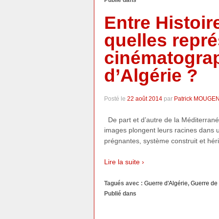
Entre Histoir
quelles repr
cinématograp
d’Algérie ?
Posté le
22 août 2014
par
Patrick MOUGE
De part et d’autre de la Méditerrané
images plongent leurs racines dans 
prégnantes, système construit et hér
Lire la suite ›
Tagués avec :
Guerre d'Algérie
,
Guerre de 
Publié dans