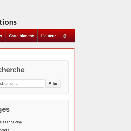
ns
Carte blanche
L’auteur
@
cherche
ges
e séance ciné
ssiers
Les "Actus"