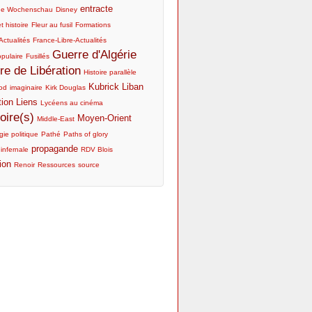
entracte
he Wochenschau
Disney
t histoire
Fleur au fusil
Formations
Actualités
France-Libre-Actualités
Guerre d'Algérie
opulaire
Fusillés
re de Libération
Histoire parallèle
Kubrick
Liban
od
imaginaire
Kirk Douglas
tion
Liens
Lycéens au cinéma
ire(s)
Moyen-Orient
Middle-East
ie politique
Pathé
Paths of glory
propagande
 infernale
RDV Blois
ion
Renoir
Ressources
source