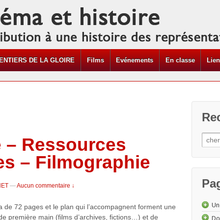
ENTIERS DE LA GLOIRE
Films
Evénements
En classe
Lie
Re
e – Ressources
s – Filmographie
Pa
NET
—
Aucun commentaire ↓
Un
a de 72 pages et le plan qui l’accompagnent forment une
e première main (films d’archives, fictions…) et de
Do