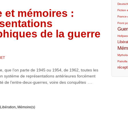
Deutsc
e et mémoires :
Fiction e
France-
ésentations
Front p
Guer
hiques de la guerre
Hollywo
Libéra
Mémo
Mytholog
NET
Patrulla
récept
e, que l’on parte de 1945 ou 1954, de 1962, toutes les
un système de représentations antérieures forcément
…
ité de l’entre-deux-guerres, voire des conquêtes
Libération
,
Mémoire(s)