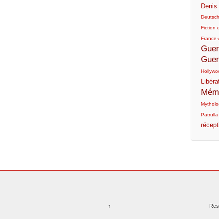
Denis 
Deutsc
Fiction e
France-
Guer
Guer
Hollywo
Libéra
Mémo
Mytholog
Patrulla
récept
↑
Res