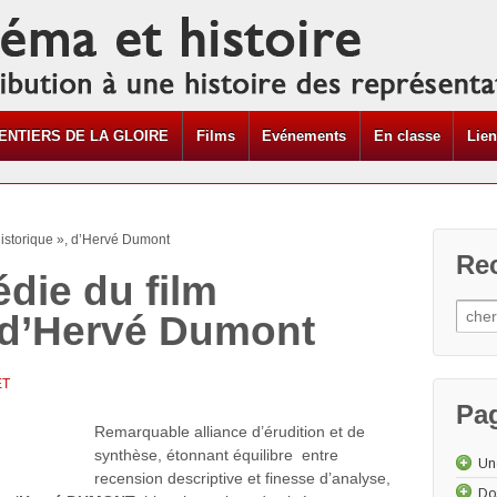
ENTIERS DE LA GLOIRE
Films
Evénements
En classe
Lie
historique », d’Hervé Dumont
Re
die du film
, d’Hervé Dumont
ET
Pa
Remarquable alliance d’érudition et de
synthèse, étonnant équilibre entre
Un
recension descriptive et finesse d’analyse,
Do