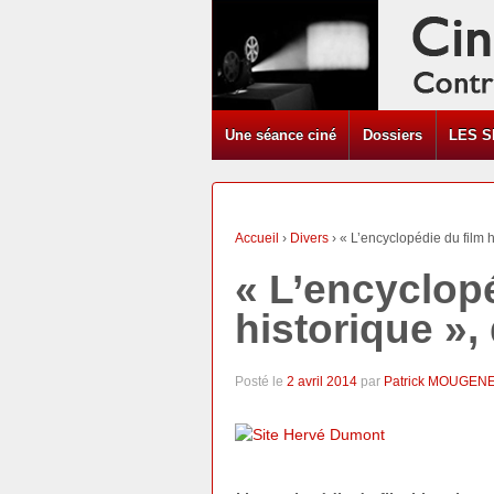
Une séance ciné
Dossiers
LES S
Accueil
›
Divers
›
« L’encyclopédie du film 
« L’encyclopé
historique »
Posté le
2 avril 2014
par
Patrick MOUGEN