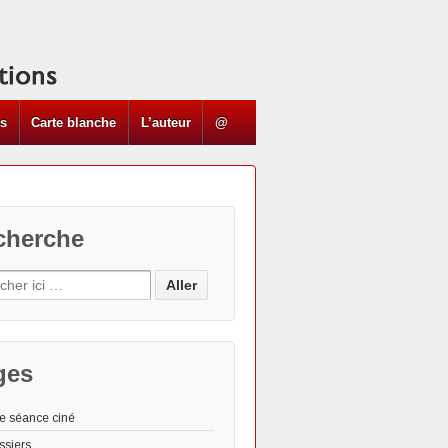
ns
Carte blanche
L’auteur
@
cherche
ges
e séance ciné
ssiers
Les "Actus"