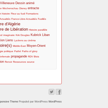
Villeneuve
Dessin animé
entracte
he Wochenschau
Disney
t histoire
Fleur au fusil
Formations
Actualités
France-Libre-Actualités
Fusillés
re d'Algérie
re de Libération
Histoire parallèle
Kubrick
Liban
od
imaginaire
Kirk Douglas
tion
Liens
Lycéens au cinéma
ire(s)
Moyen-Orient
Middle-East
ie politique
Pathé
Paths of glory
propagande
 infernale
RDV Blois
ion
Renoir
Ressources
source
ponsive Theme
Propulsé par WordPress
WordPress