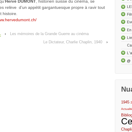
qu’
Hervé DUMONT
, historien suisse du cinéma, se
LE
s relève d’un appétit gargantuesque propre à ravir tout
 histoire.
Fi
www.hervedumont.ch/
Ev
En
‹
Les mémoires de la Grande Guerre au cinéma
F
Li
Le Dictateur, Charlie Chaplin, 1940
›
Ca
L'a
@
Nu
1945
Actuali
Biblio
Ce
Chapli