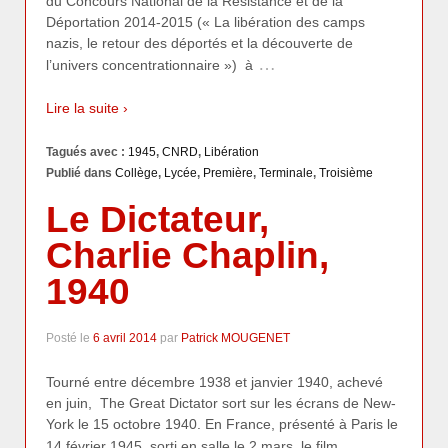
du Concours National de la Résistance et de la
Déportation 2014-2015 (« La libération des camps
nazis, le retour des déportés et la découverte de
…
l’univers concentrationnaire ») à
Lire la suite ›
Tagués avec :
1945
,
CNRD
,
Libération
Publié dans
Collège
,
Lycée
,
Première
,
Terminale
,
Troisième
Le Dictateur,
Charlie Chaplin,
1940
Posté le
6 avril 2014
par
Patrick MOUGENET
Tourné entre décembre 1938 et janvier 1940, achevé
en juin, The Great Dictator sort sur les écrans de New-
York le 15 octobre 1940. En France, présenté à Paris le
…
14 février 1945, sorti en salle le 2 mars, le film