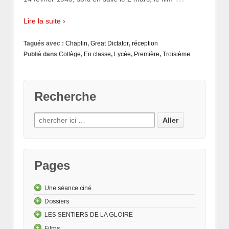
Lire la suite ›
Tagués avec :
Chaplin
,
Great Dictator
,
réception
Publié dans
Collège
,
En classe
,
Lycée
,
Première
,
Troisième
Recherche
Pages
Une séance ciné
Dossiers
Les "Actus"
LES SENTIERS DE LA GLOIRE
Le dessin animé
Les Actualités cinématographiques
Approche méthodologique d'une source de
Films
Le documentaire
Cinéma et Grande Guerre
Un jour, une archive
Donald à l’assaut du nazisme