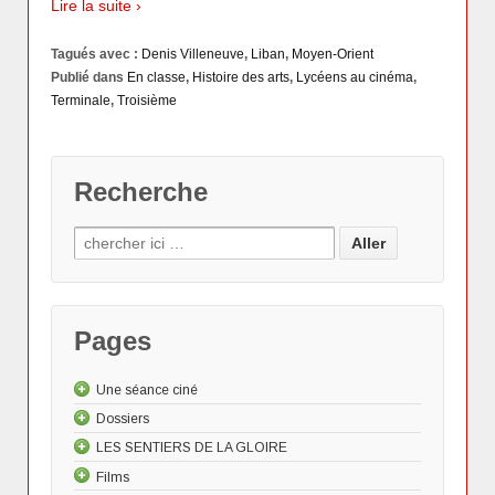
Lire la suite ›
Tagués avec :
Denis Villeneuve
,
Liban
,
Moyen-Orient
Publié dans
En classe
,
Histoire des arts
,
Lycéens au cinéma
,
Terminale
,
Troisième
Recherche
Pages
Une séance ciné
Dossiers
Les "Actus"
LES SENTIERS DE LA GLOIRE
Le dessin animé
Les Actualités cinématographiques
Approche méthodologique d'une source de
Films
Le documentaire
Cinéma et Grande Guerre
Un jour, une archive
Donald à l’assaut du nazisme