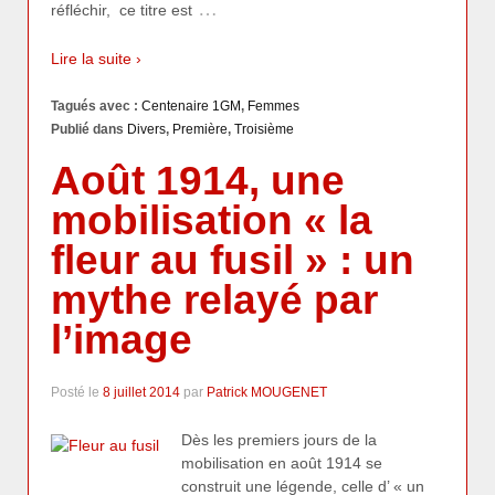
…
réfléchir, ce titre est
Lire la suite ›
Tagués avec :
Centenaire 1GM
,
Femmes
Publié dans
Divers
,
Première
,
Troisième
Août 1914, une
mobilisation « la
fleur au fusil » : un
mythe relayé par
l’image
Posté le
8 juillet 2014
par
Patrick MOUGENET
Dès les premiers jours de la
mobilisation en août 1914 se
construit une légende, celle d’ « un