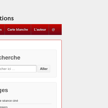
ns
Carte blanche
L’auteur
@
cherche
ges
e séance ciné
ssiers
Les "Actus"