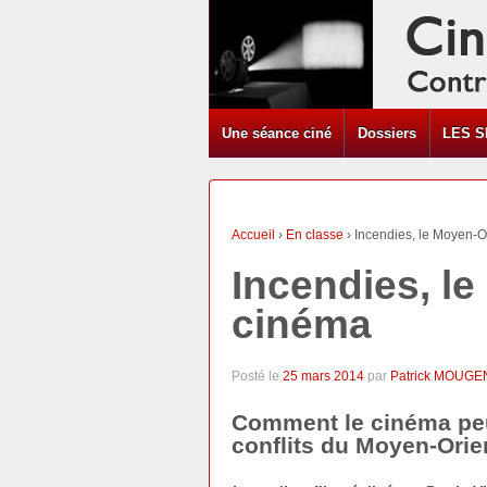
Une séance ciné
Dossiers
LES S
Accueil
›
En classe
›
Incendies, le Moyen-O
Incendies, l
cinéma
Posté le
25 mars 2014
par
Patrick MOUGE
Comment le cinéma peut
conflits du Moyen-Orie