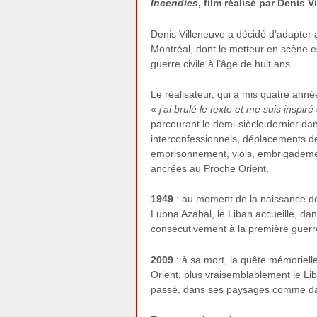
Incendies
, film réalisé par Denis 
Denis Villeneuve a décidé d’adapter 
Montréal, dont le metteur en scène es
guerre civile à l’âge de huit ans.
Le réalisateur, qui a mis quatre année
«
j’ai brulé le texte et me suis inspir
parcourant le demi-siècle dernier da
interconfessionnels, déplacements de
emprisonnement, viols, embrigademe
ancrées au Proche Orient.
1949
: au moment de la naissance de 
Lubna Azabal, le Liban accueille, dan
consécutivement à la première guerre
2009
: à sa mort, la quête mémoriel
Orient, plus vraisemblablement le Li
passé, dans ses paysages comme d