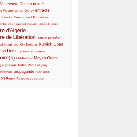
Villeneuve
Dessin animé
entracte
he Wochenschau
Disney
t histoire
Fleur au fusil
Formations
Actualités
France-Libre-Actualités
Fusillés
re d'Algérie
re de Libération
Histoire parallèle
Kubrick
Liban
od
imaginaire
Kirk Douglas
tion
Liens
Lycéens au cinéma
ire(s)
Moyen-Orient
Middle-East
ie politique
Pathé
Paths of glory
propagande
 infernale
RDV Blois
ion
Renoir
Ressources
source