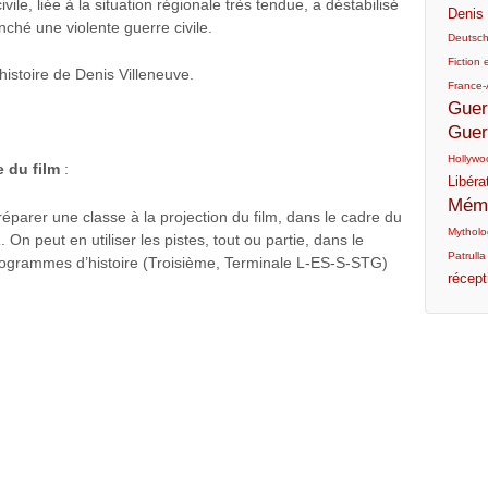
vile, liée à la situation régionale très tendue, a déstabilisé
Denis 
ché une violente guerre civile.
Deutsc
Fiction e
’histoire de Denis Villeneuve.
France-
Guer
Guer
Hollywo
e du film
:
Libéra
Mémo
réparer une classe à la projection du film, dans le cadre du
Mytholog
a
. On peut en utiliser les pistes, tout ou partie, dans le
Patrulla
programmes d’histoire (Troisième, Terminale L-ES-S-STG)
récept