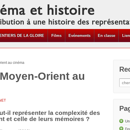
ENTIERS DE LA GLOIRE
Films
Evénements
En classe
Lie
rient au cinéma
Re
e Moyen-Orient au
NET
Pa
-il représenter la complexité des
nt et celle de leurs mémoires ?
Un
Do