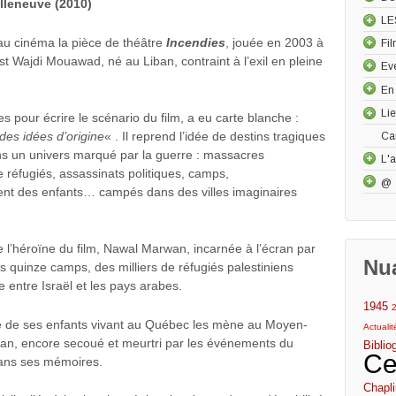
Villeneuve (2010)
LE
au cinéma la pièce de théâtre
Incendies
, jouée en 2003 à
Fi
t Wajdi Mouawad, né au Liban, contraint à l’exil en pleine
Ev
En
Li
s pour écrire le scénario du film, a eu carte blanche :
é des idées d’origine
« . Il reprend l’idée de destins tragiques
Ca
ns un univers marqué par la guerre : massacres
L'a
 réfugiés, assassinats politiques, camps,
@
nt des enfants… campés dans des villes imaginaires
l’héroïne du film, Nawal Marwan, incarnée à l’écran par
Nu
s quinze camps, des milliers de réfugiés palestiniens
 entre Israël et les pays arabes.
1945
le de ses enfants vivant au Québec les mène au Moyen-
Actuali
ban, encore secoué et meurtri par les événements du
Biblio
Ce
ans ses mémoires.
Chapli