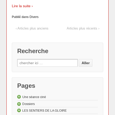
Lire la suite ›
Publié dans
Divers
‹ Articles plus anciens
Articles plus récents ›
Recherche
Pages
Une séance ciné
Dossiers
Les "Actus"
LES SENTIERS DE LA GLOIRE
Le dessin animé
Les Actualités cinématographiques