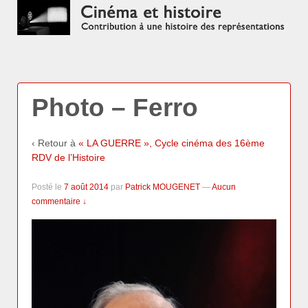
Photo – Ferro
‹ Retour à
« LA GUERRE », Cycle cinéma des 16ème
RDV de l’Histoire
Posté le
7 août 2014
par
Patrick MOUGENET
—
Aucun
commentaire ↓