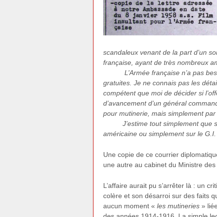
scandaleux venant de la part d’un so
française, ayant de très nombreux a
L’Armée française n’a pas besoin
gratuites. Je ne connais pas les détai
compétent que moi de décider si l’offe
d’avancement d’un général commandant
pour mutinerie, mais simplement par 
J’estime tout simplement que si les
américaine ou simplement sur le G.I.
Une copie de ce courrier diplomatiqu
une autre au cabinet du Ministre des 
L’affaire aurait pu s’arrêter là : un 
colère et son désarroi sur des faits 
aucun moment «
les mutineries
» lié
des années 1914-1916. La simple le