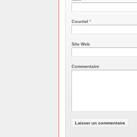
Courriel
*
Site Web
Commentaire