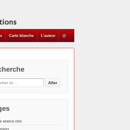
ns
Carte blanche
L’auteur
@
cherche
ges
e séance ciné
ssiers
Les "Actus"