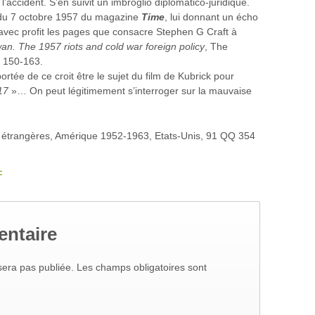
l’accident. S’en suivit un imbroglio diplomatico-juridique.
on du 7 octobre 1957 du magazine
Time
, lui donnant un écho
e avec profit les pages que consacre Stephen G Craft à
wan. The 1957 riots and cold war foreign policy
, The
p 150-163.
rtée de ce croit être le sujet du film de Kubrick pour
17
»… On peut légitimement s’interroger sur la mauvaise
s étrangères, Amérique 1952-1963, Etats-Unis, 91 QQ 354
F
entaire
era pas publiée. Les champs obligatoires sont