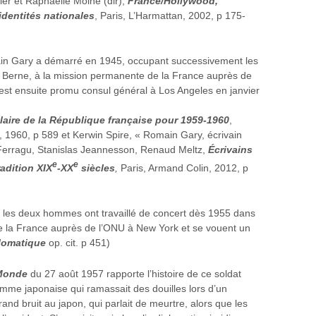
nier et Raphaëlle Moine (dir),
France/Hollywood,
dentités nationales
, Paris, L’Harmattan, 2002, p 175-
in Gary a démarré en 1945, occupant successivement les
, Berne, à la mission permanente de la France auprès de
 est ensuite promu consul général à Los Angeles en janvier
aire de la République française pour 1959-1960
,
, 1960, p 589 et Kerwin Spire, « Romain Gary, écrivain
 Ferragu, Stanislas Jeannesson, Renaud Meltz,
Écrivains
e
e
radition XIX
-XX
siècles
,
Paris, Armand Colin, 2012, p
les deux hommes ont travaillé de concert dès 1955 dans
e la France auprès de l’ONU à New York et se vouent un
lomatique
op. cit. p 451)
Monde
du 27 août 1957 rapporte l’histoire de ce soldat
emme japonaise qui ramassait des douilles lors d’un
 grand bruit au japon, qui parlait de meurtre, alors que les