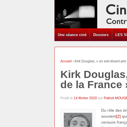
Une séance ciné
Dossiers
LES S
Accueil
›
Kirk Douglas, « un soit-disant ami
Kirk Douglas,
de la France 
Posté le
14 février 2020
par
Patrick MOUG
Du rôle des ém
souvient
[2]
que
censure franç