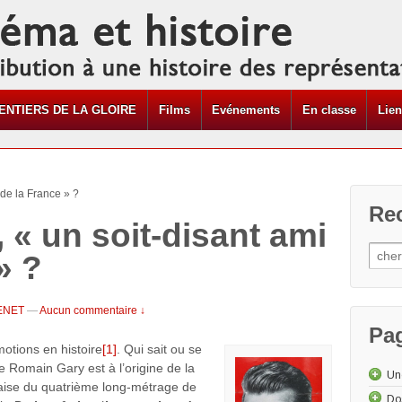
ENTIERS DE LA GLOIRE
Films
Evénements
En classe
Lie
 de la France » ?
Re
 « un soit-disant ami
» ?
ENET
—
Aucun commentaire ↓
Pa
otions en histoire
[1]
. Qui sait ou se
 Romain Gary est à l’origine de la
Un
aise du quatrième long-métrage de
Do