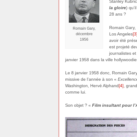
Stanley Kubri
la gloire
) qu’i
28 ans ?
Romain Gary, 
Romain Gary,
Los Angeles
[3
décembre
1956
avoir été pré
est projeté dev
journalistes et
janvier 1958 dans la ville hollywoodi
Le 8 janvier 1958 donc, Romain Gary,
missive de l’année à son «
Excellenc
Washington, Hervé Alphand
[4]
, grand
comme lui.
Son objet ? «
Film insultant pour l