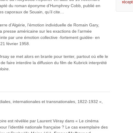
récept
 adapté du roman éponyme d’Humphrey Cobb, publié en
des caporaux de Souain, qu’il cite…
erre d’Algérie, l’émotion individuelle de Romain Gary,
 la presse américaine sur les exactions de l’armée
ointe par une émotion collective -fortement guidée- en
21 février 1958.
say se met alors en branle pour tenter, partout où elle le
e faire interdire la diffusion du film de Kubrick interprété
loire
.
ales, internationales et transnationales, 1822-1932 »,
oire est révélée par Laurent Véray dans « Le cinéma
our l’identité nationale française ? Le cas exemplaire des