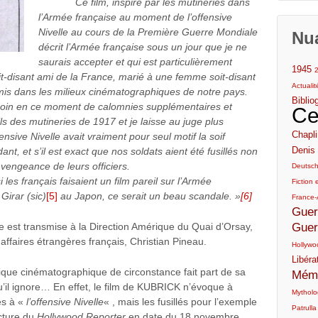
Ce film, inspiré par les mutineries dans
l’Armée française au moment de l’offensive
Nivelle au cours de la Première Guerre Mondiale
Nu
décrit l’Armée française sous un jour que je ne
saurais accepter et qui est particulièrement
1945
it-disant ami de la France, marié à une femme soit-disant
Actuali
mis dans les milieux cinématographiques de notre pays.
Biblio
 en ce moment de calomnies supplémentaires et
Ce
ls des mutineries de 1917 et je laisse au juge plus
Chapli
nsive Nivelle avait vraiment pour seul motif la soif
Denis 
, et s’il est exact que nos soldats aient été fusillés non
vengeance de leurs officiers.
Deutsc
 français faisaient un film pareil sur l’Armée
Fiction e
 Girar
(sic)
[5]
au Japon, ce serait un beau scandale. »
[6]
France-
Guer
Guer
e est transmise à la Direction Amérique du Quai d’Orsay,
affaires étrangères français, Christian Pineau.
Hollywo
Libéra
critique cinématographique de circonstance fait part de sa
Mémo
qu’il ignore… En effet, le film de KUBRICK n’évoque à
Mytholog
es à «
l’offensive Nivelle
« , mais les fusillés pour l’exemple
Patrulla
cture du
Hollywood Reporter
en date du 18 novembre