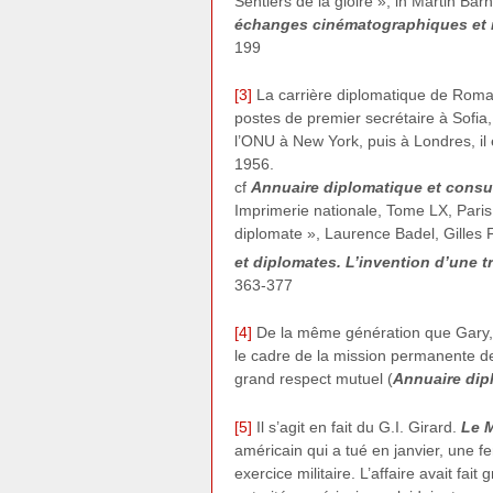
Sentiers de la gloire », in Martin Bar
échanges cinématographiques et i
199
[3]
La carrière diplomatique de Roma
postes de premier secrétaire à Sofia
l’ONU à New York, puis à Londres, il
1956.
cf
Annuaire diplomatique et consul
Imprimerie nationale, Tome LX, Paris
diplomate », Laurence Badel, Gilles
et diplomates. L’invention d’une t
363-377
[4]
De la même génération que Gary, 
le cadre de la mission permanente d
grand respect mutuel (
Annuaire dip
[5]
Il s’agit en fait du G.I. Girard.
Le 
américain qui a tué en janvier, une f
exercice militaire. L’affaire avait fait