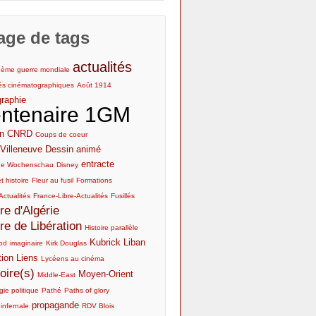
Lycée
Cinéma et 1GM : bibliographie
age de tags
actualités
2ème guerre mondiale
tés cinématographiques
Août 1914
graphie
ntenaire 1GM
n
CNRD
Coups de coeur
Villeneuve
Dessin animé
entracte
he Wochenschau
Disney
t histoire
Fleur au fusil
Formations
Actualités
France-Libre-Actualités
Fusillés
re d'Algérie
re de Libération
Histoire parallèle
Kubrick
Liban
od
imaginaire
Kirk Douglas
tion
Liens
Lycéens au cinéma
ire(s)
Moyen-Orient
Middle-East
ie politique
Pathé
Paths of glory
propagande
 infernale
RDV Blois