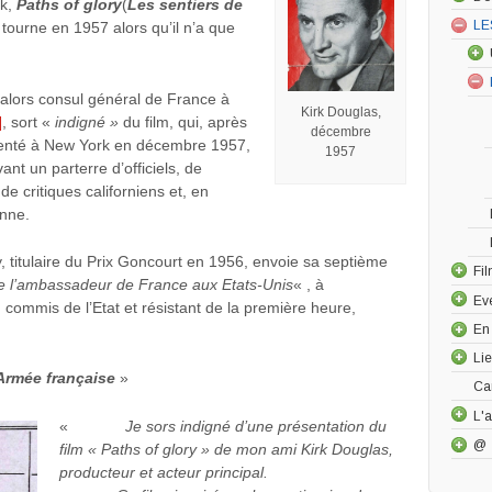
ck,
Paths of glory
(
Les sentiers de
LE
l tourne en 1957 alors qu’il n’a que
alors consul général de France à
Kirk Douglas,
]
, sort «
indigné »
du film, qui, après
décembre
senté à New York en décembre 1957,
1957
ant un parterre d’officiels, de
 de critiques californiens et, en
enne.
 titulaire du Prix Goncourt en 1956, envoie sa septième
Fi
e l’ambassadeu
r de France aux Etats-Unis
« , à
Ev
 commis de l’Etat et résistant de la première heure,
En
Li
’Armée française
»
Ca
L'a
«
Je sors indigné d’une présentation du
@
film « Paths of glory » de mon ami Kirk Douglas,
producteur et acteur principal.