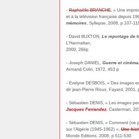
-
Raphaëlle BRANCHE
, « Une impres
et à la télévision française depuis 1
mémoires
, Syllepse, 2008, p 107-11
- David BUXTON,
Le reportage de t
L’Harmattan,
2000, 266p
- Joseph DANIEL,
Guerre et cinéma.
Armand Colin, 1972, 453 p
- Evelyne DESBOIS, « Des images e
dir jean-Pierre Rioux, Fayard, 2001,
- Sébastien DENIS, « Les images pen
Jacques Ferrandez
, Casterman, 20
- Sébastien DENIS, « Comment (ne pa
sur l’Algérie (1945-1962) »,
Une his
Monde Editions, 2008, p 511-530