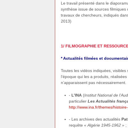
Le travail présenté dans le diaporam
synthèse issue de sources filmiques d
travaux de chercheurs, indiqués dans 
2013)
1/ FILMOGRAPHIE ET RESSOURC
* Actualités filmées et documenta
Toutes les vidéos indiquées, visible
l’époque qui les a produits, réalisé
n’apparaissent pas nécessairement.
-
L’INA
(
Institut National de l’Aud
particulier
Les Actualités franç
http://www.ina.fr/themes/histoire-
- Les archives des actualités
Pat
requête «
Algérie 1945-1962
» ;