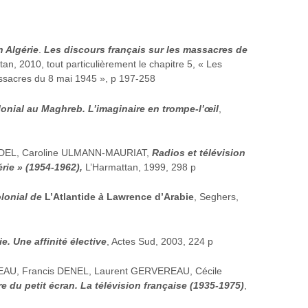
n Algérie
.
Les discours français sur les massacres de
tan, 2010, tout particulièrement le chapitre 5, « Les
ssacres du 8 mai 1945 », p 197-258
onial au Maghreb. L’imaginaire en trompe-l’œil
,
EADEL, Caroline ULMANN-MAURIAT,
Radios et télévision
ie » (1954-1962),
L’Harmattan, 1999, 298 p
lonial de
L’Atlantide
à
Lawrence d’Arabie
, Seghers,
e. Une affinité élective
, Actes Sud, 2003, 224 p
U, Francis DENEL, Laurent GERVEREAU, Cécile
 du petit écran. La télévision française (1935-1975)
,