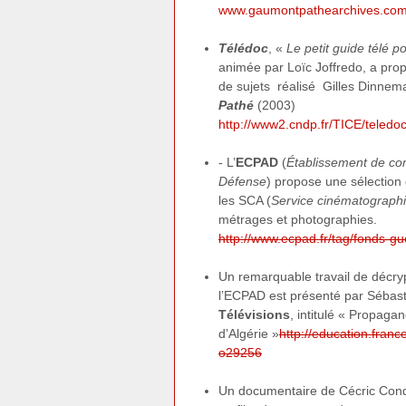
www.gaumontpathearchives.com
Télédoc
, «
Le petit guide télé p
animée par Loïc Joffredo, a pro
de sujets réalisé Gilles Dinnem
Pathé
(2003)
http://www2.cndp.fr/TICE/teledoc
- L’
ECPAD
(
Établissement de com
Défense
) propose une sélection 
les SCA (
Service cinématograph
métrages et photographies.
http://www.ecpad.fr/tag/fonds-gu
Un remarquable travail de décry
l’ECPAD est présenté par Sébasti
Télévisions
, intitulé « Propaga
d’Algérie »
http://education.franc
o29256
Un documentaire de Cécric Co