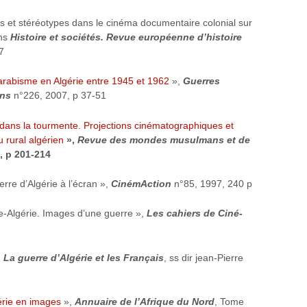
s et stéréotypes dans le cinéma documentaire colonial sur
ans
Histoire et sociétés. Revue européenne d’histoire
7
rabisme en Algérie entre 1945 et 1962
»,
Guerres
ins
n°226, 2007, p 37-51
’ dans la tourmente. Projections cinématographiques et
u rural algérien
»,
Revue des mondes musulmans et de
, p 201-214
re d’Algérie à l’écran »,
CinémAction
n°85, 1997, 240 p
-Algérie. Images d’une guerre »,
Les cahiers de Ciné-
,
La guerre d’Algérie et les Français
, ss dir jean-Pierre
érie en images
»,
Annuaire de l’Afrique du Nord
, Tome