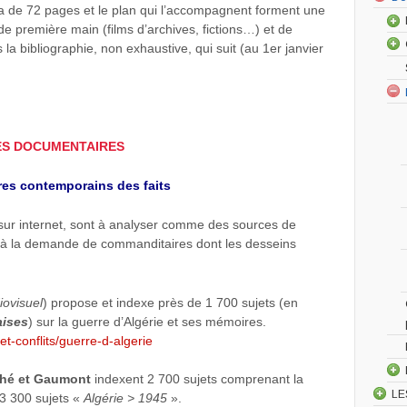
a de 72 pages et le plan qui l’accompagnent forment une
e première main (films d’archives, fictions…) et de
la bibliographie, non exhaustive, qui suit (au 1er janvier
ES DOCUMENTAIRES
ires contemporains des faits
s sur internet, sont à analyser comme des sources de
es à la demande de commanditaires dont les desseins
iovisuel
) propose et indexe près de 1 700 sujets (en
aises
) sur la guerre d’Algérie et ses mémoires.
et-conflits/guerre-d-algerie
hé et Gaumont
indexent 2 700 sujets comprenant la
LE
 3 300 sujets «
Algérie
>
1945
».