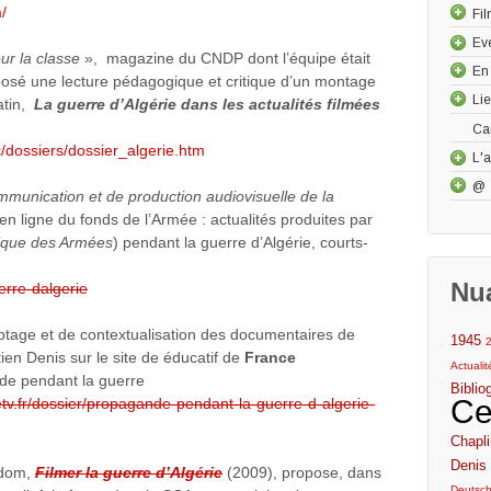
/
Fi
Ev
our la classe
», magazine du CNDP dont l’équipe était
En
posé une lecture pédagogique et critique d’un montage
Li
atin,
La guerre d’Algérie dans les actualités filmées
Ca
/dossiers/dossier_algerie.htm
L'a
@
munication et de production audiovisuelle de la
en ligne du fonds de l’Armée : actualités produites par
ique des Armées
) pendant la guerre d’Algérie, courts-
Nu
erre-dalgerie
ptage et de contextualisation des documentaires de
1945
en Denis sur le site de éducatif de
France
Actuali
nde pendant la guerre
Biblio
Ce
etv.fr/dossier/propagande-pendant-la-guerre-d-algerie-
Chapli
Denis 
ndom,
Filmer la guerre d’Algérie
(2009), propose, dans
Deutsc