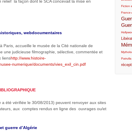
 relief la façon dont le SCA concevait la mise en
Fiction e
France-
Guer
Guer
 historiques, webdocumentaires
Hollywo
Libéra
Mémo
 à Paris, accueille le musée de la Cité nationale de
ose une judicieuse filmographie, sélective, commentée et
Mytholog
 liens
http://www.histoire-
Patrulla
es/musee-numerique/documents/vies_exil_cin.pdf
récept
BIBLIOGRAPHIQUE
té a été vérifiée le 30/08/2013) peuvent renvoyer aux sites
uteurs, aux comptes rendus en ligne des ouvrages ou/et
et guerre d’Algérie