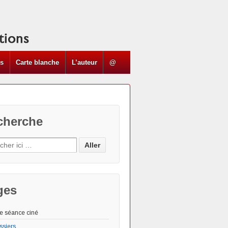
ns
Carte blanche
L’auteur
@
cherche
ges
e séance ciné
ssiers
Les "Actus"