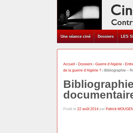
Une séance ciné
Dossiers
LES S
Accueil
›
Dossiers
›
Guerre d’Algérie
›
Entr
de la guerre d’Algérie ?
›
Bibliographie – 
Bibliographi
documentaire
Posté le
22 août 2014
par
Patrick MOUGE