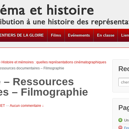
ENTIERS DE LA GLOIRE
Films
Evénements
En classe
Lie
e Histoire et mémoires : quelles représentations cinématographiques
Re
Ressources documentaires – Filmographie
e – Ressources
s – Filmographie
NET
—
Aucun commentaire ↓
Pa
Un
Do