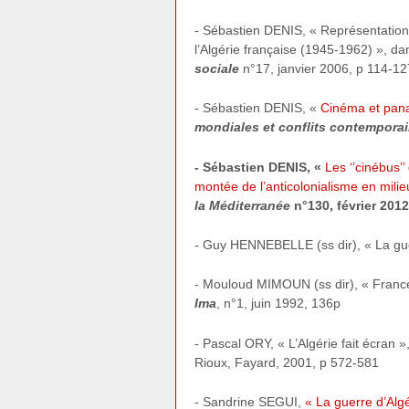
- Sébastien DENIS, « Représentation
l’Algérie française (1945-1962) », d
sociale
n°17, janvier 2006, p 114-12
- Sébastien DENIS, «
Cinéma et pana
mondiales et conflits contempora
- Sébastien DENIS, «
Les ‘’cinébus’
montée de l’anticolonialisme en milie
la Méditerranée
n°130, février 2012
- Guy HENNEBELLE (ss dir), « La guer
- Mouloud MIMOUN (ss dir), « France
Ima
, n°1, juin 1992, 136p
- Pascal ORY, « L’Algérie fait écran »
Rioux, Fayard, 2001, p 572-581
- Sandrine SEGUI,
« La guerre d’Alg