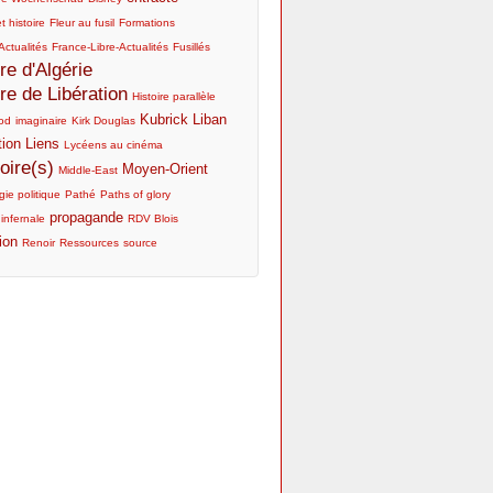
t histoire
Fleur au fusil
Formations
Actualités
France-Libre-Actualités
Fusillés
re d'Algérie
re de Libération
Histoire parallèle
Kubrick
Liban
od
imaginaire
Kirk Douglas
tion
Liens
Lycéens au cinéma
ire(s)
Moyen-Orient
Middle-East
ie politique
Pathé
Paths of glory
propagande
 infernale
RDV Blois
ion
Renoir
Ressources
source