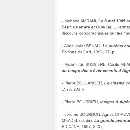
- Mehana AMRANI,
Le 8 mai 1945 e
Sétif, Kherrata et Guelma
, L’Harmat
discours iconographiques sur les ma
- Abdelkader BENALI,
Le cinéma col
Editions du Cerf, 1998, 371p
- Michèle de BUSSIERE, Cécile M
au temps des « événements d’Algér
- Pierre BOULANGER,
Le cinéma co
1975, 291 p
- Pierre BOURDIEU,
Images d’Algéri
- Jérôme BOURDON, Agnès CHAUVEA
MEADEL (ss dir),
La grande aventure
BDIC/INA, 1997, 320 p