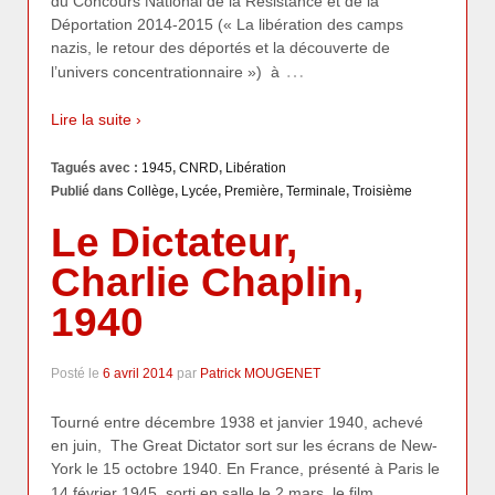
du Concours National de la Résistance et de la
Déportation 2014-2015 (« La libération des camps
nazis, le retour des déportés et la découverte de
…
l’univers concentrationnaire ») à
Lire la suite ›
Tagués avec :
1945
,
CNRD
,
Libération
Publié dans
Collège
,
Lycée
,
Première
,
Terminale
,
Troisième
Le Dictateur,
Charlie Chaplin,
1940
Posté le
6 avril 2014
par
Patrick MOUGENET
Tourné entre décembre 1938 et janvier 1940, achevé
en juin, The Great Dictator sort sur les écrans de New-
York le 15 octobre 1940. En France, présenté à Paris le
…
14 février 1945, sorti en salle le 2 mars, le film