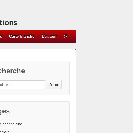
ns
Carte blanche
L’auteur
@
cherche
ges
e séance ciné
ssiers
Les "Actus"