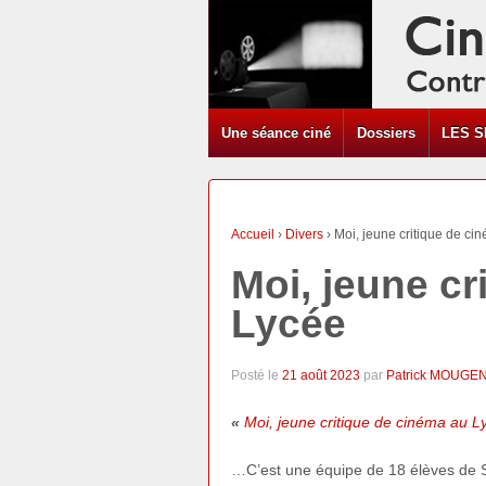
Une séance ciné
Dossiers
LES S
Accueil
›
Divers
›
Moi, jeune critique de c
Moi, jeune cr
Lycée
Posté le
21 août 2023
par
Patrick MOUGE
«
Moi, jeune critique de cinéma au 
…C’est une équipe de 18 élèves de S