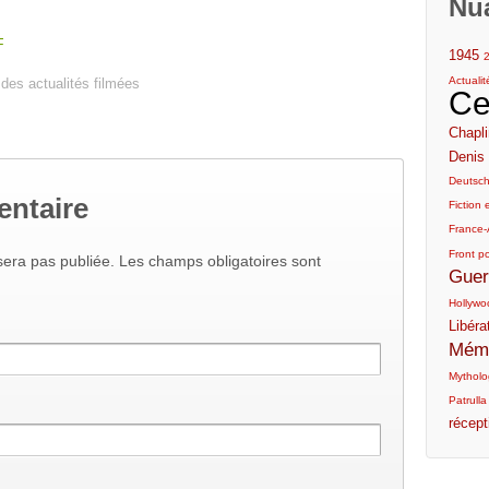
Nu
F
1945
Actuali
des actualités filmées
Ce
Chapli
Denis 
Deutsc
entaire
Fiction e
France-
Front p
era pas publiée. Les champs obligatoires sont
Guer
Hollywo
Libéra
Mémo
Mytholog
Patrulla
récept