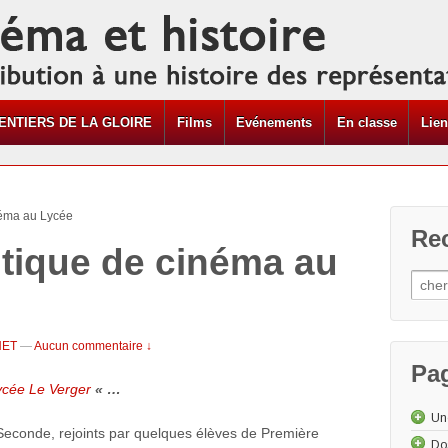
ENTIERS DE LA GLOIRE
Films
Evénements
En classe
Lie
inéma au Lycée
Re
itique de cinéma au
NET
—
Aucun commentaire ↓
Pa
Lycée Le Verger
« …
Un
econde, rejoints par quelques élèves de Première
Do