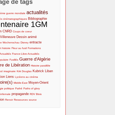
age de tags
actualités
2ème guerre mondiale
Bibliographie
tés cinématographiques
ntenaire 1GM
n
CNRD
Coups de coeur
Villeneuve
Dessin animé
entracte
he Wochenschau
Disney
t histoire
Fleur au fusil
Formations
Actualités
France-Libre-Actualités
Guerre d'Algérie
opulaire
Fusillés
re de Libération
Histoire parallèle
Kubrick
Liban
od
imaginaire
Kirk Douglas
tion
Liens
Lycéens au cinéma
ire(s)
Moyen-Orient
Middle-East
ie politique
Pathé
Paths of glory
propagande
 infernale
RDV Blois
ion
Renoir
Ressources
source