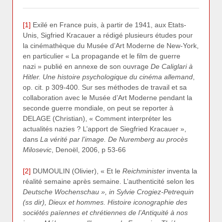
[1]
Exilé en France puis, à partir de 1941, aux Etats-
Unis, Sigfried Kracauer a rédigé plusieurs études pour
la cinémathèque du Musée d’Art Moderne de New-York,
en particulier « La propagande et le film de guerre
nazi » publié en annexe de son ouvrage
De Caliglari à
Hitler. Une histoire psychologique du cinéma allemand
,
op. cit. p 309-400. Sur ses méthodes de travail et sa
collaboration avec le Musée d’Art Moderne pendant la
seconde guerre mondiale, on peut se reporter à
DELAGE (Christian), « Comment interpréter les
actualités nazies ? L’apport de Siegfried Kracauer »,
dans
La vérité par l’image. De Nuremberg au procès
Milosevic
, Denoël, 2006, p 53-66
[2]
DUMOULIN (Olivier), « Et le
Reichminister
inventa la
réalité semaine après semaine. L’authenticité selon les
Deutsche Wochenschau »,
in
Sylvie Crogiez-Petrequin
(ss dir),
Dieux et hommes. Histoire iconographie des
sociétés païennes et chrétiennes de l’Antiquité à nos