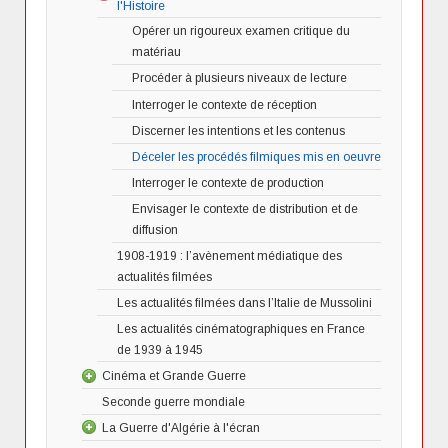
l'Histoire
"Prochainement sur cet écran"
Opérer un rigoureux examen critique du
L'Entracte
matériau
L’entracte : une approche du corps social par
Le long-métrage
Procéder à plusieurs niveaux de lecture
l’histoire culturelle
L’apport des films de fiction à l’Histoire
Interroger le contexte de réception
Discerner les intentions et les contenus
Déceler les procédés filmiques mis en oeuvre
Interroger le contexte de production
Envisager le contexte de distribution et de
diffusion
1908-1919 : l’avènement médiatique des
actualités filmées
Les actualités filmées dans l’Italie de Mussolini
Les actualités cinématographiques en France
de 1939 à 1945
Cinéma et Grande Guerre
Août 1914, une mobilisation "la fleur au fusil" :
Seconde guerre mondiale
un mythe relayé par l'image
La Guerre d'Algérie à l'écran