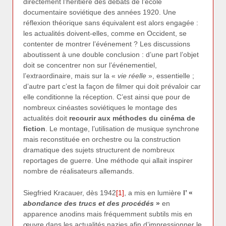
directement l’héritière des débats de l’école
documentaire soviétique des années 1920. Une
réflexion théorique sans équivalent est alors engagée :
les actualités doivent-elles, comme en Occident, se
contenter de montrer l’événement ? Les discussions
aboutissent à une double conclusion : d’une part l’objet
doit se concentrer non sur l’événementiel,
l’extraordinaire, mais sur la «
vie réelle
», essentielle ;
d’autre part c’est la façon de filmer qui doit prévaloir car
elle conditionne la réception. C’est ainsi que pour de
nombreux cinéastes soviétiques le montage des
actualités doit
recourir aux méthodes du cinéma de
fiction
. Le montage, l’utilisation de musique synchrone
mais reconstituée en orchestre ou la construction
dramatique des sujets structurent de nombreux
reportages de guerre. Une méthode qui allait inspirer
nombre de réalisateurs allemands.
Siegfried Kracauer, dès 1942
[1]
, a mis en lumière
l’ «
abondance des trucs et des procédés
»
en
apparence anodins mais fréquemment subtils mis en
œuvre dans les actualités nazies afin d’impressionner le