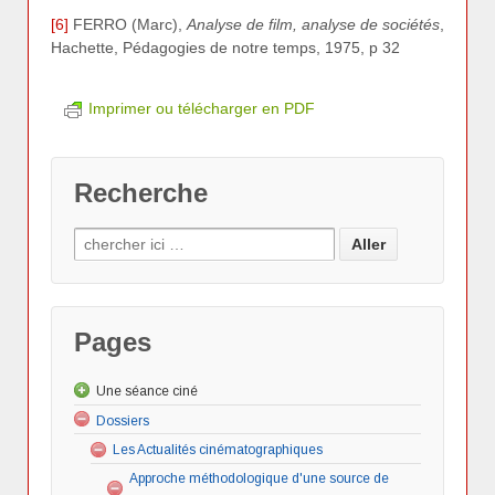
[6]
FERRO (Marc),
Analyse de film, analyse de sociétés
,
Hachette, Pédagogies de notre temps, 1975, p 32
Imprimer ou télécharger en PDF
Recherche
Pages
Une séance ciné
Dossiers
Les "Actus"
Le dessin animé
Les Actualités cinématographiques
Approche méthodologique d'une source de
Le documentaire
Donald à l’assaut du nazisme