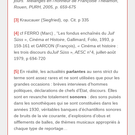
jours.
Mélanges en l’honneur de Françoise Thélamon,
Rouen, PURH, 2005, p. 659-675
[3]
Kraucauer (Siegfried), op. Cit. p 335
[4]
cf FERRO (Marc) , “Les fondus enchaînés du
Juif
Süss
»,
Cinéma et Histoire
, Gallimard, Folio, 1993, p
159-161 et GARCON (François),
«
Cinéma et histoire :
les trois discours du
Juif Süss
»
, AESC
n°4
,
juillet-août
1979, p 694-720
[5]
En réalité, les actualités
parlantes
au sens strict du
terme sont assez rares et ne sont utilisées que pour les
grandes occasions : brèves interviews d’hommes
politiques, déclarations de chefs d’Etat, discours. Elles
sont en revanche totalement
sonores
: des sons puisés
dans les sonothèques qui se sont constituées dans les
années 1930, véritables banques d’échantillons sonores
de bruits de la vie courante, d’explosions d’obus et
sifflements de balles, de thèmes musicaux appropriés à
chaque type de reportage…