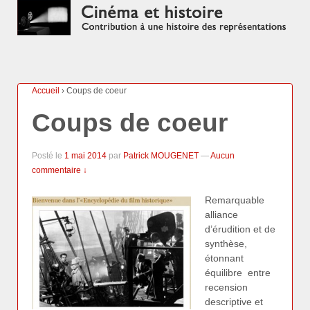
Accueil
›
Coups de coeur
Coups de coeur
Posté le
1 mai 2014
par
Patrick MOUGENET
—
Aucun
commentaire ↓
R
emarquable
alliance
d’érudition et de
synthèse,
étonnant
équilibre entre
recension
descriptive et