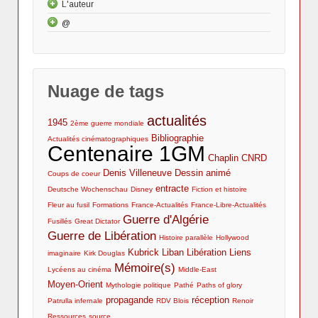
Cinéma et 1GM : bibliographie
L'auteur
Filmographie
de la TV
Envisager le contexte de distribution et de
@
Parcours universitaire et professionnel
Les documentaires de propagande dans la
Cinéma et 1GM : l’actualité de la presse et des
diffusion
guerre d'Algérie
Publications et interventions
Mentions légales
revues
Nuage de tags
actualités
1945
2ème guerre mondiale
Bibliographie
Actualités cinématographiques
Centenaire 1GM
Chaplin
CNRD
Denis Villeneuve
Dessin animé
Coups de coeur
entracte
Deutsche Wochenschau
Disney
Fiction et histoire
Fleur au fusil
Formations
France-Actualités
France-Libre-Actualités
Guerre d'Algérie
Fusillés
Great Dictator
Guerre de Libération
Histoire parallèle
Hollywood
Kubrick
Liban
Libération
Liens
imaginaire
Kirk Douglas
Mémoire(s)
Lycéens au cinéma
Middle-East
Moyen-Orient
Mythologie politique
Pathé
Paths of glory
propagande
réception
Patrulla infernale
RDV Blois
Renoir
Ressources
source