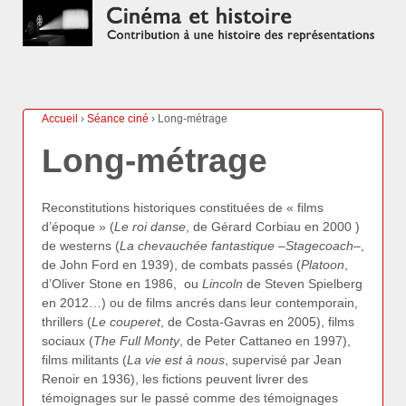
Accueil
›
Séance ciné
›
Long-métrage
Long-métrage
Reconstitutions historiques constituées de « films
d’époque » (
Le roi danse
, de Gérard Corbiau en 2000 )
de westerns (
La chevauchée fantastique
–
Stagecoach
–,
de John Ford en 1939), de combats passés (
Platoon
,
d’Oliver Stone en 1986, ou
Lincoln
de Steven Spielberg
en 2012…) ou de films ancrés dans leur contemporain,
thrillers (
Le couperet
, de Costa-Gavras en 2005), films
sociaux (
The Full Monty
, de Peter Cattaneo en 1997),
films militants (
La vie est à nous
, supervisé par Jean
Renoir en 1936), les fictions peuvent livrer des
témoignages sur le passé comme des témoignages