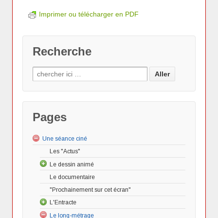
Imprimer ou télécharger en PDF
Recherche
Pages
Une séance ciné
Les "Actus"
Le dessin animé
Le documentaire
Donald à l’assaut du nazisme
"Prochainement sur cet écran"
L'Entracte
L’entracte : une approche du corps social par
Le long-métrage