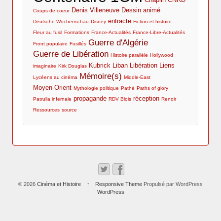
Denis Villeneuve
Dessin animé
Coups de coeur
entracte
Deutsche Wochenschau
Disney
Fiction et histoire
Fleur au fusil
Formations
France-Actualités
France-Libre-Actualités
Guerre d'Algérie
Front populaire
Fusillés
Guerre de Libération
Histoire parallèle
Hollywood
Kubrick
Liban
Libération
Liens
imaginaire
Kirk Douglas
Mémoire(s)
Lycéens au cinéma
Middle-East
Moyen-Orient
Mythologie politique
Pathé
Paths of glory
propagande
réception
Patrulla infernale
RDV Blois
Renoir
Ressources
source
© 2026
Cinéma et Histoire
↑
Responsive Theme
Propulsé par WordPress
WordPress