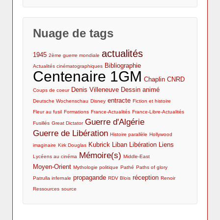
Nuage de tags
actualités
1945
2ème guerre mondiale
Bibliographie
Actualités cinématographiques
Centenaire 1GM
Chaplin
CNRD
Denis Villeneuve
Dessin animé
Coups de coeur
entracte
Deutsche Wochenschau
Disney
Fiction et histoire
Fleur au fusil
Formations
France-Actualités
France-Libre-Actualités
Guerre d'Algérie
Fusillés
Great Dictator
Guerre de Libération
Histoire parallèle
Hollywood
Kubrick
Liban
Libération
Liens
imaginaire
Kirk Douglas
Mémoire(s)
Lycéens au cinéma
Middle-East
Moyen-Orient
Mythologie politique
Pathé
Paths of glory
propagande
réception
Patrulla infernale
RDV Blois
Renoir
Ressources
source