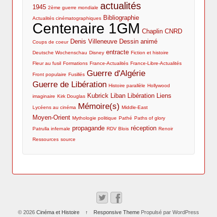
actualités
1945
2ème guerre mondiale
Bibliographie
Actualités cinématographiques
Centenaire 1GM
Chaplin
CNRD
Denis Villeneuve
Dessin animé
Coups de coeur
entracte
Deutsche Wochenschau
Disney
Fiction et histoire
Fleur au fusil
Formations
France-Actualités
France-Libre-Actualités
Guerre d'Algérie
Front populaire
Fusillés
Guerre de Libération
Histoire parallèle
Hollywood
Kubrick
Liban
Libération
Liens
imaginaire
Kirk Douglas
Mémoire(s)
Lycéens au cinéma
Middle-East
Moyen-Orient
Mythologie politique
Pathé
Paths of glory
propagande
réception
Patrulla infernale
RDV Blois
Renoir
Ressources
source
© 2026
Cinéma et Histoire
↑
Responsive Theme
Propulsé par WordPress