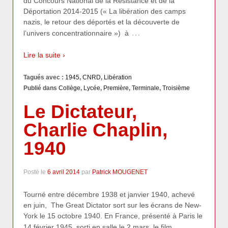
du Concours National de la Résistance et de la
Déportation 2014-2015 (« La libération des camps
nazis, le retour des déportés et la découverte de
…
l’univers concentrationnaire ») à
Lire la suite ›
Tagués avec :
1945
,
CNRD
,
Libération
Publié dans
Collège
,
Lycée
,
Première
,
Terminale
,
Troisième
Le Dictateur,
Charlie Chaplin,
1940
Posté le
6 avril 2014
par
Patrick MOUGENET
Tourné entre décembre 1938 et janvier 1940, achevé
en juin, The Great Dictator sort sur les écrans de New-
York le 15 octobre 1940. En France, présenté à Paris le
…
14 février 1945, sorti en salle le 2 mars, le film