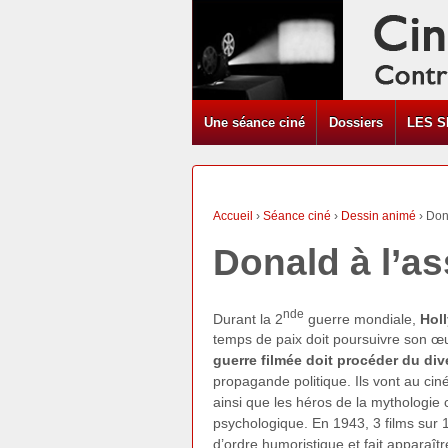
Une séance ciné
Dossiers
LES S
Accueil
›
Séance ciné
›
Dessin animé
›
Don
Donald à l’a
nde
Durant la 2
guerre mondiale,
Hol
temps de paix doit poursuivre son œu
guerre filmée doit procéder du di
propagande politique. Ils vont au cin
ainsi que les héros de la mythologie
psychologique. En 1943, 3 films sur 1
d’ordre humoristique et fait apparaît