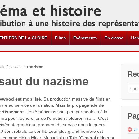
ENTIERS DE LA GLOIRE
Films
Evénements
En classe
Lie
ald à l’assaut du nazisme
Re
ssaut du nazisme
lywood est mobilisé
. Sa production massive de films en
vre au service de la nation
. Mais la propagande de
vertissement
. Les Américains sont peu perméables à la
Pa
éma pour rechercher de l’émotion : pleurer, rire … C’est
 cinématographique prennent du service dans la guerre
Un
0 sont relatifs au conflit. Leur plus grand nombre est
re comme cibles Hitler, Mussolini ou Tojo (Général dirigeant