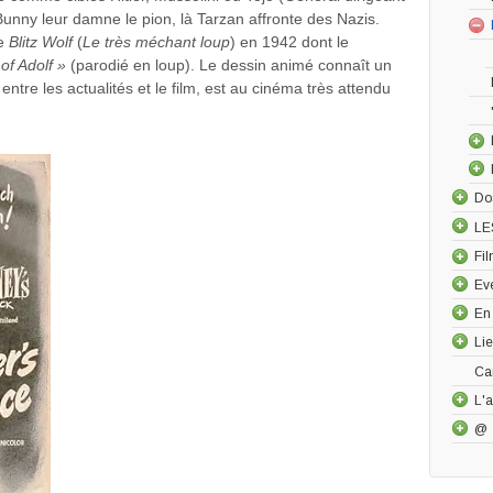
unny leur damne le pion, là Tarzan affronte des Nazis.
se
Blitz Wolf
(
Le très méchant loup
) en 1942 dont le
of Adolf »
(parodié en loup). Le dessin animé connaît un
ntre les actualités et le film, est au cinéma très attendu
Do
LE
Fi
Ev
En
Li
Ca
L'a
@