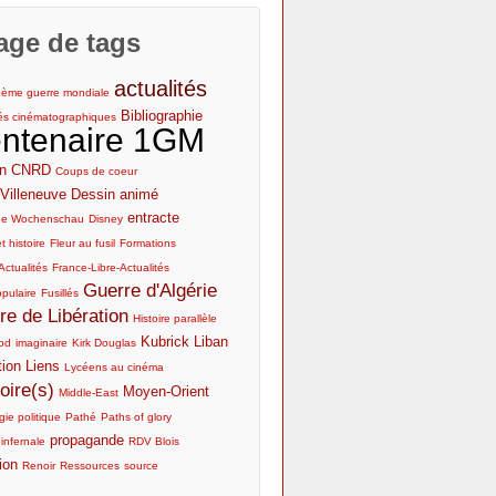
mis en oeuvre
archives audiovisuelles
Les documentaires de propagande
age de tags
Interroger le contexte de
Cinéma et 1GM : l’actualité du net,
dans la guerre d'Algérie
production
de la radio et de la TV
actualités
2ème guerre mondiale
Envisager le contexte de
Cinéma et 1GM : l’actualité de la
Bibliographie
tés cinématographiques
distribution et de diffusion
presse et des revues
ntenaire 1GM
n
CNRD
Coups de coeur
Villeneuve
Dessin animé
entracte
he Wochenschau
Disney
t histoire
Fleur au fusil
Formations
Actualités
France-Libre-Actualités
Guerre d'Algérie
opulaire
Fusillés
re de Libération
Histoire parallèle
Kubrick
Liban
od
imaginaire
Kirk Douglas
tion
Liens
Lycéens au cinéma
ire(s)
Moyen-Orient
Middle-East
ie politique
Pathé
Paths of glory
propagande
 infernale
RDV Blois
ion
Renoir
Ressources
source