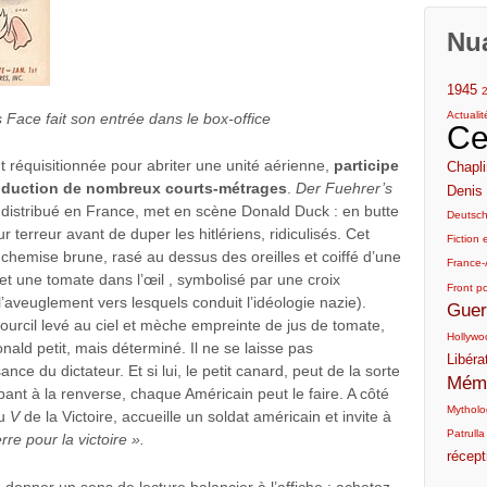
Nu
1945
Actuali
Face fait son entrée dans le box-office
Ce
ut réquisitionnée pour abriter une unité aérienne,
participe
Chapli
 production de nombreux courts-métrages
.
Der Fuehrer’s
Denis 
n distribué en France, met en scène Donald Duck : en butte
Deutsc
r terreur avant de duper les hitlériens, ridiculisés. Cet
Fiction e
 chemise brune, rasé au dessus des oreilles et coiffé d’une
France-
uet une tomate dans l’œil , symbolisé par une croix
Front p
’aveuglement vers lesquels conduit l’idéologie nazie).
Guer
ourcil levé au ciel et mèche empreinte de jus de tomate,
Hollywo
 Donald petit, mais déterminé. Il ne se laisse pas
Libéra
ce du dictateur. Et si lui, le petit canard, peut de la sorte
Mémo
bant à la renverse, chaque Américain peut le faire. A côté
Mytholog
du
V
de la Victoire, accueille un soldat américain et invite à
Patrulla
re pour la victoire ».
récept
donner un sens de lecture balancier à l’affiche : achetez