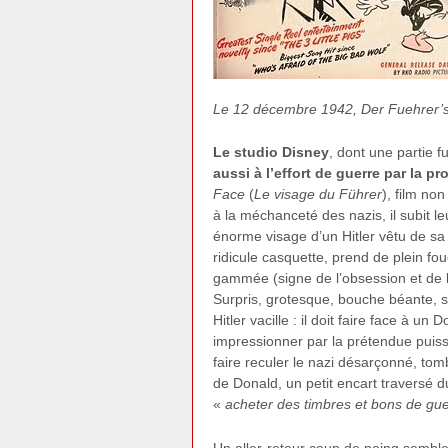
Le 12 décembre 1942, Der Fuehrer’s 
Le studio Disney
, dont une partie f
aussi à l’effort de guerre par la
Face
(
Le visage du Führer
), film no
à la méchanceté des nazis, il subit leu
énorme visage d’un Hitler vêtu de sa
ridicule casquette, prend de plein fo
gammée (signe de l’obsession et de l
Surpris, grotesque, bouche béante, s
Hitler vacille : il doit faire face à un
impressionner par la prétendue puissan
faire reculer le nazi désarçonné, tom
de Donald, un petit encart traversé 
«
acheter des timbres et bons de guer
Un aller-retour coup de poing semble 