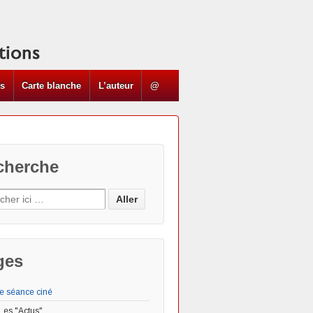
ns
Carte blanche
L’auteur
@
cherche
ges
e séance ciné
Les "Actus"