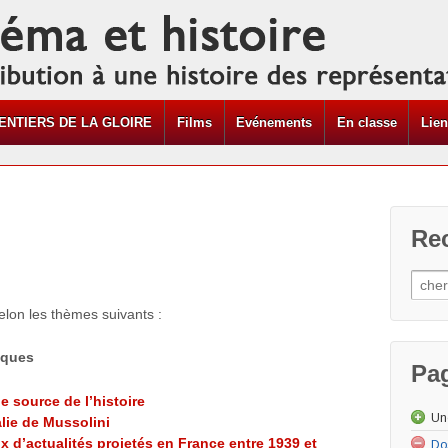
ENTIERS DE LA GLOIRE
Films
Evénements
En classe
Lie
Re
lon les thèmes suivants :
iques
Pa
e source de l’histoire
Un
talie de Mussolini
 d’actualités projetés en France entre 1939 et
Do