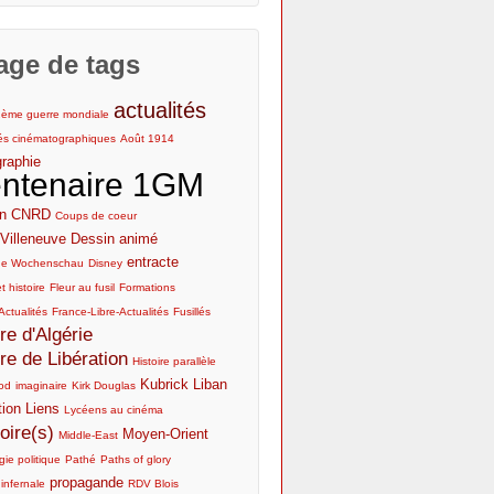
Lycée
Cinéma et 1GM : bibliographie
age de tags
actualités
2ème guerre mondiale
tés cinématographiques
Août 1914
graphie
ntenaire 1GM
n
CNRD
Coups de coeur
Villeneuve
Dessin animé
entracte
he Wochenschau
Disney
t histoire
Fleur au fusil
Formations
Actualités
France-Libre-Actualités
Fusillés
re d'Algérie
re de Libération
Histoire parallèle
Kubrick
Liban
od
imaginaire
Kirk Douglas
tion
Liens
Lycéens au cinéma
ire(s)
Moyen-Orient
Middle-East
ie politique
Pathé
Paths of glory
propagande
 infernale
RDV Blois