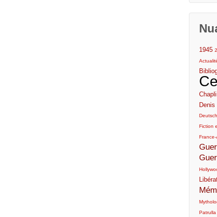
Nu
1945
Actuali
Biblio
Ce
Chapli
Denis 
Deutsc
Fiction e
France-
Guer
Guer
Hollywo
Libéra
Mémo
Mytholog
Patrulla