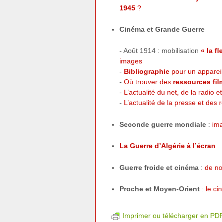
1945
?
Cinéma et Grande Guerre
- Août 1914 : mobilisation
« la f
images
-
Bibliographie
pour un appareil
-
Où trouver des
ressources fi
-
L’actualité du net, de la radio e
-
L’actualité de la presse et des 
Seconde guerre mondiale
:
im
La Guerre d’Algérie à l’écran
Guerre froide et cinéma
:
de no
Proche et Moyen-Orient
:
le ci
Imprimer ou télécharger en PD