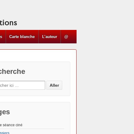
ns
Carte blanche
L’auteur
@
cherche
ges
e séance ciné
ssiers
Les "Actus"