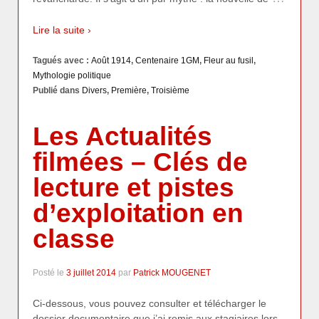
Lire la suite ›
Tagués avec :
Août 1914
,
Centenaire 1GM
,
Fleur au fusil
,
Mythologie politique
Publié dans
Divers
,
Première
,
Troisième
Les Actualités
filmées – Clés de
lecture et pistes
d’exploitation en
classe
Posté le
3 juillet 2014
par
Patrick MOUGENET
Ci-dessous, vous pouvez consulter et télécharger le
dossier documentaire que j’ai remis aux stagiaires lors