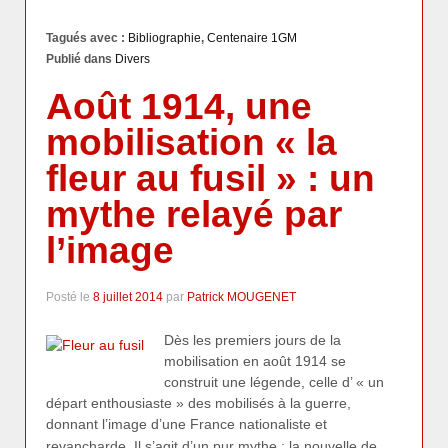
Tagués avec :
Bibliographie
,
Centenaire 1GM
Publié dans
Divers
Août 1914, une
mobilisation « la
fleur au fusil » : un
mythe relayé par
l’image
Posté le
8 juillet 2014
par
Patrick MOUGENET
Dès les premiers jours de la
mobilisation en août 1914 se
construit une légende, celle d’ « un
départ enthousiaste » des mobilisés à la guerre,
donnant l’image d’une France nationaliste et
…
revancharde. Il s’agit d’un pur mythe : la nouvelle de