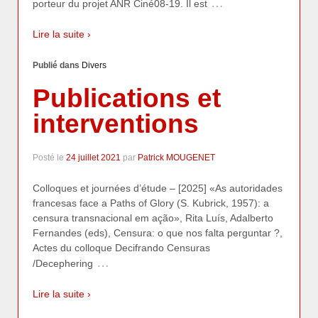
…
porteur du projet ANR Ciné08-19. Il est
Lire la suite ›
Publié dans
Divers
Publications et
interventions
Posté le
24 juillet 2021
par
Patrick MOUGENET
Colloques et journées d’étude – [2025] «As autoridades
francesas face a Paths of Glory (S. Kubrick, 1957): a
censura transnacional em ação», Rita Luís, Adalberto
Fernandes (eds), Censura: o que nos falta perguntar ?,
Actes du colloque Decifrando Censuras
…
/Decephering
Lire la suite ›