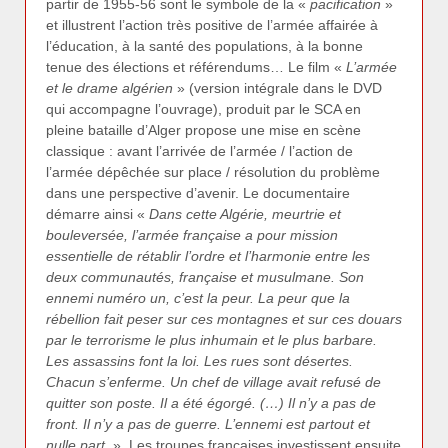
partir de 1955-56 sont le symbole de la «
pacification
»
et illustrent l’action très positive de l’armée affairée à
l’éducation, à la santé des populations, à la bonne
tenue des élections et référendums… Le film «
L’armée
et le drame algérien
» (version intégrale dans le DVD
qui accompagne l’ouvrage), produit par le SCA en
pleine bataille d’Alger propose une mise en scène
classique : avant l’arrivée de l’armée / l’action de
l’armée dépêchée sur place / résolution du problème
dans une perspective d’avenir. Le documentaire
démarre ainsi «
Dans cette Algérie, meurtrie et
bouleversée, l’armée française a pour mission
essentielle de rétablir l’ordre et l’harmonie entre les
deux communautés, française et musulmane. Son
ennemi numéro un, c’est la peur. La peur que la
rébellion fait peser sur ces montagnes et sur ces douars
par le terrorisme le plus inhumain et le plus barbare.
Les assassins font la loi. Les rues sont désertes.
Chacun s’enferme. Un chef de village avait refusé de
quitter son poste. Il a été égorgé. (…) Il n’y a pas de
front. Il n’y a pas de guerre. L’ennemi est partout et
nulle part.
». Les troupes françaises investissent ensuite