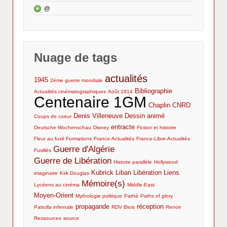
2010 - Incendies
un autre
audiovisuelles
Cinéma et 1GM : l’actualité du net, de la radio et
@
Lycéens au cinéma
Coups de coeur
Parcours universitaire et professionnel
de la TV
Publications et interventions
Mentions légales
Moi, jeune critique de cinéma au Lycée
Cinéma et 1GM : bibliographie
Nuage de tags
actualités
1945
2ème guerre mondiale
Bibliographie
Actualités cinématographiques
Août 1914
Centenaire 1GM
Chaplin
CNRD
Denis Villeneuve
Dessin animé
Coups de coeur
entracte
Deutsche Wochenschau
Disney
Fiction et histoire
Fleur au fusil
Formations
France-Actualités
France-Libre-Actualités
Guerre d'Algérie
Fusillés
Guerre de Libération
Histoire parallèle
Hollywood
Kubrick
Liban
Libération
Liens
imaginaire
Kirk Douglas
Mémoire(s)
Lycéens au cinéma
Middle-East
Moyen-Orient
Mythologie politique
Pathé
Paths of glory
propagande
réception
Patrulla infernale
RDV Blois
Renoir
Ressources
source