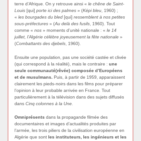
terre d’Afrique. On y retrouve ainsi «
le chêne de Saint-
Louis
[qui]
porte ici des palmes
» (
Képi bleu
, 1960) ;
«
les bourgades du bled
[qui]
ressemblent à nos petites
sous-préfectures
» (
Au delà des fusils
, 1960). Tout
comme «
nos
» moments d’unité nationale : «
le 14
juillet, l’Algérie célèbre joyeusement la fête nationale
»
(
Combattants des djebels
, 1960).
Ensuite une population, pas une société castée et clivée
(qui correspond à la réalité), mais le contraire :
une
seule communauté(rêvée) composée d’Européens
et de musulmans.
Puis, à partir de 1959, apparaissent
clairement les pieds-noirs dans les films pour préparer
l’opinion à leur probable arrivée en France. Tout
particulièrement à la télévision dans des sujets diffusés
dans
Cinq colonnes à la Une
.
Omniprésents
dans la propagande filmée des
documentaires et images d’actualités produites par
l’armée, les trois piliers de la civilisation européenne en
Algérie que sont
les instituteurs, les ingénieurs et les