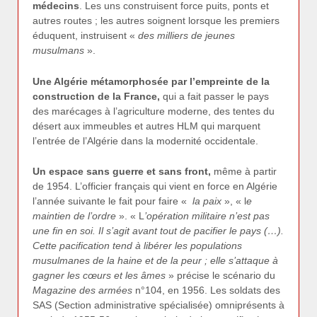
médecins
. Les uns construisent force puits, ponts et
autres routes ; les autres soignent lorsque les premiers
éduquent, instruisent «
des milliers de jeunes
musulmans
».
Une Algérie métamorphosée par l’empreinte de la
construction de la France,
qui a fait passer le pays
des marécages à l’agriculture moderne, des tentes du
désert aux immeubles et autres HLM qui marquent
l’entrée de l’Algérie dans la modernité occidentale.
Un espace sans guerre et sans front,
même à partir
de 1954. L’officier français qui vient en force en Algérie
l’année suivante le fait pour faire «
la paix
», « l
e
maintien de l’ordre
». « L
’opération militaire n’est pas
une fin en soi. Il s’agit avant tout de pacifier le pays (…).
Cette pacification tend à libérer les populations
musulmanes de la haine et de la peur ; elle s’attaque à
gagner les cœurs et les âmes
» précise le scénario du
Magazine des armées
n°104, en 1956. Les soldats des
SAS (Section administrative spécialisée) omniprésents à