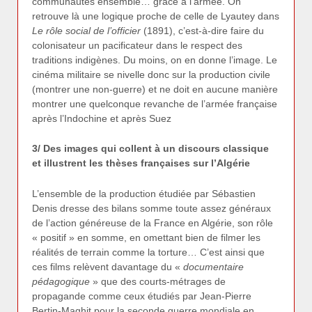
communautés ensemble… grâce à l’armée. On
retrouve là une logique proche de celle de Lyautey dans
Le rôle social de l’officier
(1891), c’est-à-dire faire du
colonisateur un pacificateur dans le respect des
traditions indigènes. Du moins, on en donne l’image. Le
cinéma militaire se nivelle donc sur la production civile
(montrer une non-guerre) et ne doit en aucune manière
montrer une quelconque revanche de l’armée française
après l’Indochine et après Suez
3/ Des images qui collent à un discours classique
et illustrent les thèses françaises sur l’Algérie
L’ensemble de la production étudiée par Sébastien
Denis dresse des bilans somme toute assez généraux
de l’action généreuse de la France en Algérie, son rôle
« positif » en somme, en omettant bien de filmer les
réalités de terrain comme la torture… C’est ainsi que
ces films relèvent davantage du «
documentaire
pédagogique
» que des courts-métrages de
propagande comme ceux étudiés par Jean-Pierre
Bertin-Maghit pour la seconde guerre mondiale en