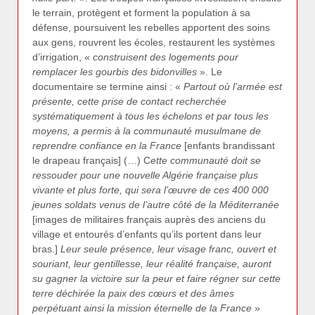
le terrain, protègent et forment la population à sa
défense, poursuivent les rebelles apportent des soins
aux gens, rouvrent les écoles, restaurent les systèmes
d’irrigation, «
construisent des logements pour
remplacer les gourbis des bidonvilles
». Le
documentaire se termine ainsi : «
Partout où l’armée est
présente, cette prise de contact recherchée
systématiquement à tous les échelons et par tous les
moyens, a permis à la communauté musulmane de
reprendre confiance en la France
[enfants brandissant
le drapeau français] (…) C
ette communauté doit se
ressouder pour une nouvelle Algérie française plus
vivante et plus forte, qui sera l’œuvre de ces 400 000
jeunes soldats venus de l’autre côté de la Méditerranée
[images de militaires français auprès des anciens du
village et entourés d’enfants qu’ils portent dans leur
bras.]
Leur seule présence, leur visage franc, ouvert et
souriant, leur gentillesse, leur réalité française, auront
su gagner la victoire sur la peur et faire régner sur cette
terre déchirée la paix des cœurs et des âmes
perpétuant ainsi la mission éternelle de la France
»