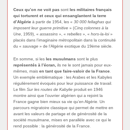
Ceux qu’on ne voit pas
sont
les militaires français
qui torturent et ceux qui ensanglantent la terre
d’Algérie
à partir de 1954, les «
30 000 fellaghas qui
imposent leur guerre primitive
» (
Cinq colonnes à la
Une
, 1959), «
assassins
», «
rebelles
», «
hors-la-loi
»
placés dans l’imaginaire métropolitain dans la continuité
du «
sauvage
» de l’Algérie exotique du 19ème siècle.
En somme, si les
les musulmans
sont le plus
représentés à l’écran,
ils ne le sont jamais pour eux-
mêmes, mais
en tant que faire-valoir de la France
.
Un exemple emblématique : les Arabes et les Kabyles
régulièrement évoqués pour leur puissance de travail.
Le film
Sur les routes de Kabylie
produit en 1946
montre ainsi que l’ouvrier algérien qui a rejoint la
France gagne bien mieux sa vie qu’en Algérie. Un
parcours migratoire classique qui permet de mettre en
avant les valeurs de partage et de générosité de la
société musulmane, mises en parallèle avec ce qui le
rend possible : la générosité de la France.