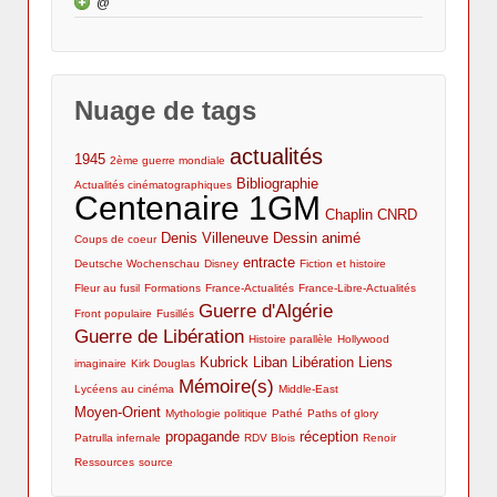
Cinéma et 1GM : l’actualité du net, de la radio et
@
Lycéens au cinéma
Coups de coeur
Parcours universitaire et professionnel
de la TV
Publications et interventions
Mentions légales
Moi, jeune critique de cinéma au Lycée
Cinéma et 1GM : bibliographie
Nuage de tags
actualités
1945
2ème guerre mondiale
Bibliographie
Actualités cinématographiques
Centenaire 1GM
Chaplin
CNRD
Denis Villeneuve
Dessin animé
Coups de coeur
entracte
Deutsche Wochenschau
Disney
Fiction et histoire
Fleur au fusil
Formations
France-Actualités
France-Libre-Actualités
Guerre d'Algérie
Front populaire
Fusillés
Guerre de Libération
Histoire parallèle
Hollywood
Kubrick
Liban
Libération
Liens
imaginaire
Kirk Douglas
Mémoire(s)
Lycéens au cinéma
Middle-East
Moyen-Orient
Mythologie politique
Pathé
Paths of glory
propagande
réception
Patrulla infernale
RDV Blois
Renoir
Ressources
source