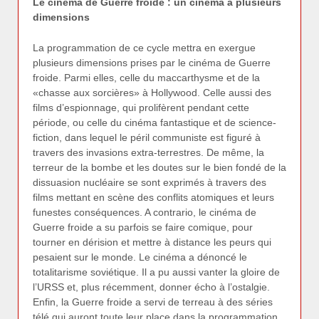
Le cinéma de Guerre froide : un cinéma à plusieurs
dimensions
La programmation de ce cycle mettra en exergue
plusieurs dimensions prises par le cinéma de Guerre
froide. Parmi elles, celle du maccarthysme et de la
«chasse aux sorcières» à Hollywood. Celle aussi des
films d’espionnage, qui prolifèrent pendant cette
période, ou celle du cinéma fantastique et de science-
fiction, dans lequel le péril communiste est figuré à
travers des invasions extra-terrestres. De même, la
terreur de la bombe et les doutes sur le bien fondé de la
dissuasion nucléaire se sont exprimés à travers des
films mettant en scène des conflits atomiques et leurs
funestes conséquences. A contrario, le cinéma de
Guerre froide a su parfois se faire comique, pour
tourner en dérision et mettre à distance les peurs qui
pesaient sur le monde. Le cinéma a dénoncé le
totalitarisme soviétique. Il a pu aussi vanter la gloire de
l’URSS et, plus récemment, donner écho à l’ostalgie.
Enfin, la Guerre froide a servi de terreau à des séries
télé qui auront toute leur place dans la programmation.