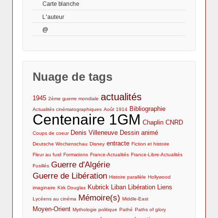
de l'Histoire
Carte blanche
Lectures
Lycée
Où trouver des sources ?
guerre d'Algérie
revues
1938 - La Marseillaise... quand un film en cache
Cinéma et 1GM : ressources et archives
L'auteur
Histoire des arts
Comment les exploiter ?
Ouvrages
un autre
audiovisuelles
Cinéma et 1GM : l’actualité du net, de la radio et
@
Lycéens au cinéma
Coups de coeur
Parcours universitaire et professionnel
de la TV
Publications et interventions
Mentions légales
Moi, jeune critique de cinéma au Lycée
Cinéma et 1GM : bibliographie
Nuage de tags
actualités
1945
2ème guerre mondiale
Bibliographie
Actualités cinématographiques
Août 1914
Centenaire 1GM
Chaplin
CNRD
Denis Villeneuve
Dessin animé
Coups de coeur
entracte
Deutsche Wochenschau
Disney
Fiction et histoire
Fleur au fusil
Formations
France-Actualités
France-Libre-Actualités
Guerre d'Algérie
Fusillés
Guerre de Libération
Histoire parallèle
Hollywood
Kubrick
Liban
Libération
Liens
imaginaire
Kirk Douglas
Mémoire(s)
Lycéens au cinéma
Middle-East
Moyen-Orient
Mythologie politique
Pathé
Paths of glory