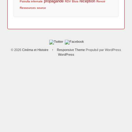
propagande
réception
Patrulla infernale
RDV Blois
Renoir
Ressources
source
© 2026
Cinéma et Histoire
↑
Responsive Theme
Propulsé par WordPress
WordPress