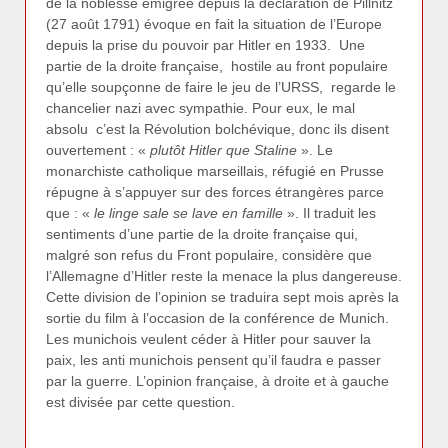
de la noblesse émigrée depuis la déclaration de Pillnitz
(27 août 1791) évoque en fait la situation de l’Europe
depuis la prise du pouvoir par Hitler en 1933. Une
partie de la droite française, hostile au front populaire
qu’elle soupçonne de faire le jeu de l’URSS, regarde le
chancelier nazi avec sympathie. Pour eux, le mal
absolu c’est la Révolution bolchévique, donc ils disent
ouvertement : «
plutôt Hitler que Staline
». Le
monarchiste catholique marseillais, réfugié en Prusse
répugne à s’appuyer sur des forces étrangères parce
que : «
le linge sale se lave en famille
». Il traduit les
sentiments d’une partie de la droite française qui,
malgré son refus du Front populaire, considère que
l’Allemagne d’Hitler reste la menace la plus dangereuse.
Cette division de l’opinion se traduira sept mois après la
sortie du film à l’occasion de la conférence de Munich.
Les munichois veulent céder à Hitler pour sauver la
paix, les anti munichois pensent qu’il faudra e passer
par la guerre. L’opinion française, à droite et à gauche
est divisée par cette question.