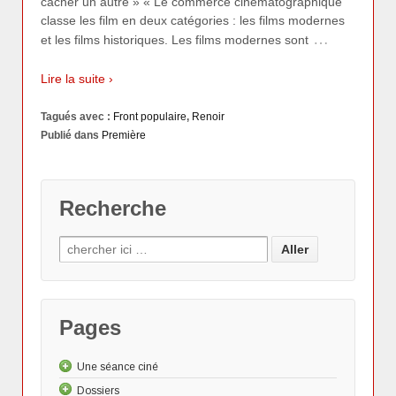
cacher un autre » « Le commerce cinématographique
classe les film en deux catégories : les films modernes
…
et les films historiques. Les films modernes sont
Lire la suite ›
Tagués avec :
Front populaire
,
Renoir
Publié dans
Première
Recherche
Pages
Une séance ciné
Dossiers
Les "Actus"