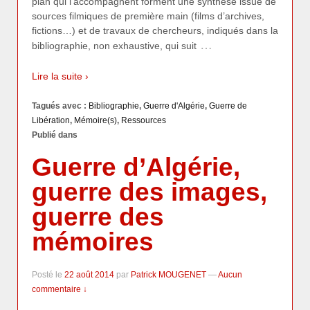
plan qui l’accompagnent forment une synthèse issue de
sources filmiques de première main (films d’archives,
fictions…) et de travaux de chercheurs, indiqués dans la
…
bibliographie, non exhaustive, qui suit
Lire la suite ›
Tagués avec :
Bibliographie
,
Guerre d'Algérie
,
Guerre de
Libération
,
Mémoire(s)
,
Ressources
Publié dans
Guerre d’Algérie,
guerre des images,
guerre des
mémoires
Posté le
22 août 2014
par
Patrick MOUGENET
—
Aucun
commentaire ↓