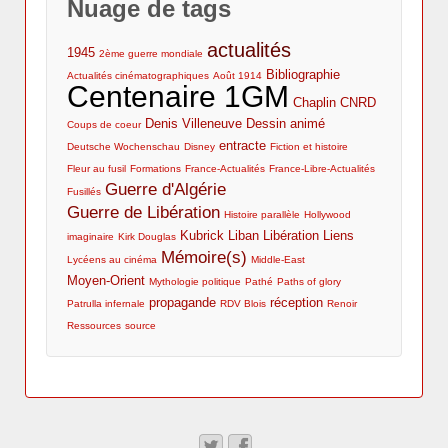
Nuage de tags
guerre d'Algérie
revues
actualités
1945
2ème guerre mondiale
Bibliographie
Actualités cinématographiques
Août 1914
Centenaire 1GM
Chaplin
CNRD
Denis Villeneuve
Dessin animé
Coups de coeur
entracte
Deutsche Wochenschau
Disney
Fiction et histoire
Fleur au fusil
Formations
France-Actualités
France-Libre-Actualités
Guerre d'Algérie
Fusillés
Guerre de Libération
Histoire parallèle
Hollywood
Kubrick
Liban
Libération
Liens
imaginaire
Kirk Douglas
Mémoire(s)
Lycéens au cinéma
Middle-East
Moyen-Orient
Mythologie politique
Pathé
Paths of glory
propagande
réception
Patrulla infernale
RDV Blois
Renoir
Ressources
source