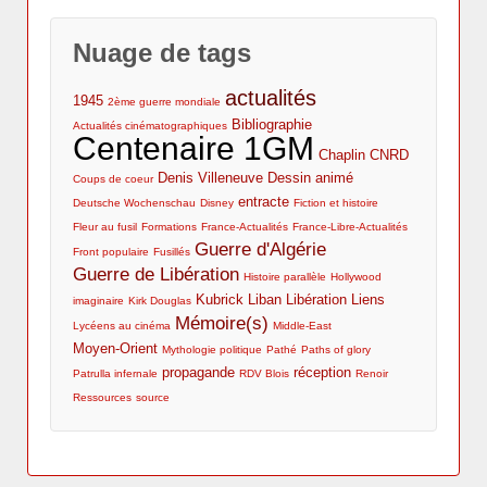
Filmographie
de la TV
Envisager le contexte de distribution et de
Les documentaires de propagande dans la
Cinéma et 1GM : l’actualité de la presse et des
diffusion
Nuage de tags
guerre d'Algérie
revues
actualités
1945
2ème guerre mondiale
Bibliographie
Actualités cinématographiques
Centenaire 1GM
Chaplin
CNRD
Denis Villeneuve
Dessin animé
Coups de coeur
entracte
Deutsche Wochenschau
Disney
Fiction et histoire
Fleur au fusil
Formations
France-Actualités
France-Libre-Actualités
Guerre d'Algérie
Front populaire
Fusillés
Guerre de Libération
Histoire parallèle
Hollywood
Kubrick
Liban
Libération
Liens
imaginaire
Kirk Douglas
Mémoire(s)
Lycéens au cinéma
Middle-East
Moyen-Orient
Mythologie politique
Pathé
Paths of glory
propagande
réception
Patrulla infernale
RDV Blois
Renoir
Ressources
source