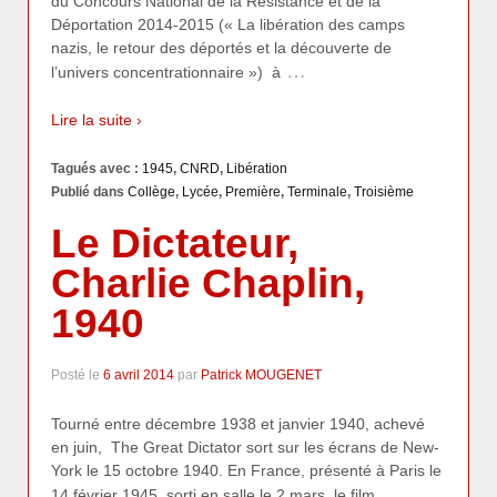
du Concours National de la Résistance et de la
Déportation 2014-2015 (« La libération des camps
nazis, le retour des déportés et la découverte de
…
l’univers concentrationnaire ») à
Lire la suite ›
Tagués avec :
1945
,
CNRD
,
Libération
Publié dans
Collège
,
Lycée
,
Première
,
Terminale
,
Troisième
Le Dictateur,
Charlie Chaplin,
1940
Posté le
6 avril 2014
par
Patrick MOUGENET
Tourné entre décembre 1938 et janvier 1940, achevé
en juin, The Great Dictator sort sur les écrans de New-
York le 15 octobre 1940. En France, présenté à Paris le
…
14 février 1945, sorti en salle le 2 mars, le film