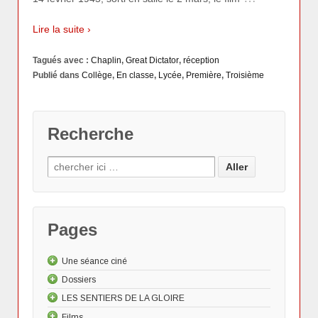
Lire la suite ›
Tagués avec :
Chaplin
,
Great Dictator
,
réception
Publié dans
Collège
,
En classe
,
Lycée
,
Première
,
Troisième
Recherche
Pages
Une séance ciné
Dossiers
Les "Actus"
LES SENTIERS DE LA GLOIRE
Le dessin animé
Les Actualités cinématographiques
Approche méthodologique d'une source de
Films
Le documentaire
Cinéma et Grande Guerre
Un jour, une archive
Donald à l’assaut du nazisme